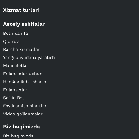
Xizmat turlari
Asosiy sahifalar
Bosh sahifa
Qidiruv
Barcha xizmatlar
Yangi buyurtma yaratish
Mahsulotlar
Frilanserlar uchun
Hamkorlikda ishlash
Frilanserlar
Soffia Bot
Foydalanish shartlari
Video qo'llanmalar
Biz haqimizda
Biz haqimizda