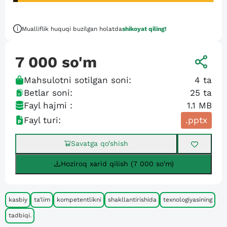
Mualliflik huquqi buzilgan holatda
shikoyat qiling!
7 000
so'm
Mahsulotni sotilgan soni:
4
ta
Betlar soni:
25
ta
Fayl hajmi :
1.1 MB
Fayl turi:
.pptx
Savatga qo’shish
Hoziroq xarid qilish (7 000 so'm)
kasbiy
ta'lim
kompetentlikni
shakllantirishida
texnologiyasining
tadbiqi.