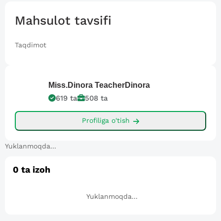
Mahsulot tavsifi
Taqdimot
Miss.Dinora
TeacherDinora
619
ta
508
ta
Profiliga o'tish
Yuklanmoqda...
0
ta izoh
Yuklanmoqda...