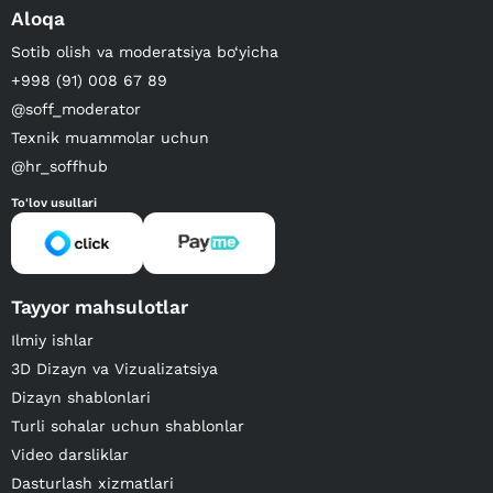
Aloqa
Sotib olish va moderatsiya bo‘yicha
+998 (91) 008 67 89
@soff_moderator
Texnik muammolar uchun
@hr_soffhub
To'lov usullari
Tayyor mahsulotlar
Ilmiy ishlar
3D Dizayn va Vizualizatsiya
Dizayn shablonlari
Turli sohalar uchun shablonlar
Video darsliklar
Dasturlash xizmatlari