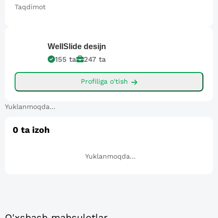
Taqdimot
WellSlide
desijn
155
ta
247
ta
Profiliga o'tish
Yuklanmoqda...
0
ta izoh
Yuklanmoqda...
O'xshash mahsulotlar