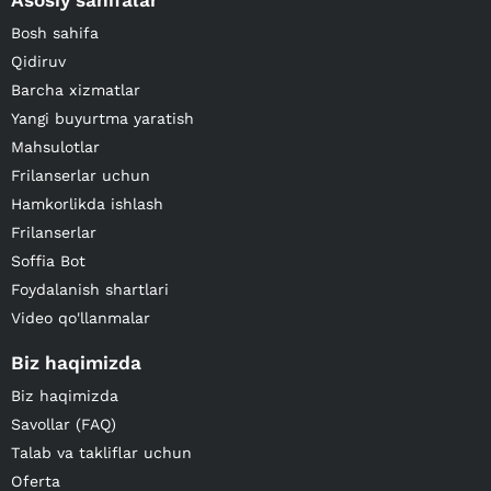
Asosiy sahifalar
Bosh sahifa
Qidiruv
Barcha xizmatlar
Yangi buyurtma yaratish
Mahsulotlar
Frilanserlar uchun
Hamkorlikda ishlash
Frilanserlar
Soffia Bot
Foydalanish shartlari
Video qo'llanmalar
Biz haqimizda
Biz haqimizda
Savollar (FAQ)
Talab va takliflar uchun
Oferta