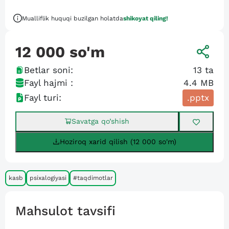
Mualliflik huquqi buzilgan holatda
shikoyat qiling!
12 000
so'm
Betlar soni:
13
ta
Fayl hajmi :
4.4 MB
Fayl turi:
.pptx
Savatga qo’shish
Hoziroq xarid qilish (12 000 so'm)
kasb
psixalogiyasi
#taqdimotlar
Mahsulot tavsifi