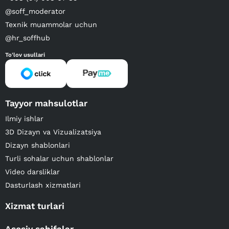
@soff_moderator
Texnik muammolar uchun
@hr_soffhub
To'lov usullari
Tayyor mahsulotlar
Ilmiy ishlar
3D Dizayn va Vizualizatsiya
Dizayn shablonlari
Turli sohalar uchun shablonlar
Video darsliklar
Dasturlash xizmatlari
Xizmat turlari