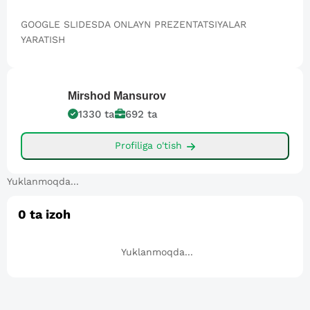
GOOGLE SLIDESDA ONLAYN PREZENTATSIYALAR
YARATISH
Mirshod
Mansurov
1330
ta
692
ta
Profiliga o'tish
Yuklanmoqda...
0
ta izoh
Yuklanmoqda...