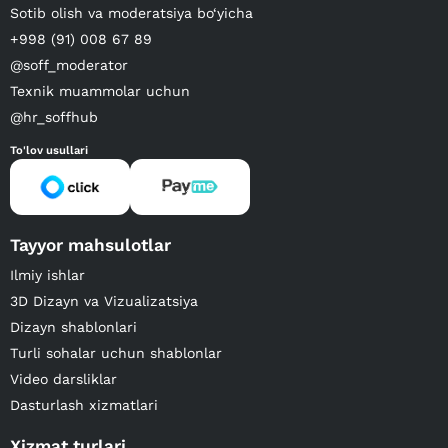
Sotib olish va moderatsiya bo‘yicha
+998 (91) 008 67 89
@soff_moderator
Texnik muammolar uchun
@hr_soffhub
To'lov usullari
Tayyor mahsulotlar
Ilmiy ishlar
3D Dizayn va Vizualizatsiya
Dizayn shablonlari
Turli sohalar uchun shablonlar
Video darsliklar
Dasturlash xizmatlari
Xizmat turlari