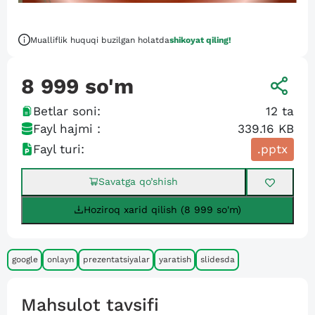
Mualliflik huquqi buzilgan holatda
shikoyat qiling!
8 999
so'm
Betlar soni:
12
ta
Fayl hajmi :
339.16 KB
Fayl turi:
.pptx
Savatga qo’shish
Hoziroq xarid qilish (8 999 so'm)
google
onlayn
prezentatsiyalar
yaratish
slidesda
Mahsulot tavsifi