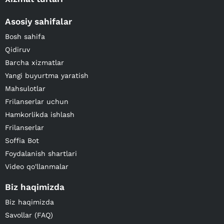
Asosiy sahifalar
Bosh sahifa
Qidiruv
Barcha xizmatlar
Yangi buyurtma yaratish
Mahsulotlar
Frilanserlar uchun
Hamkorlikda ishlash
Frilanserlar
Soffia Bot
Foydalanish shartlari
Video qo'llanmalar
Biz haqimizda
Biz haqimizda
Savollar (FAQ)