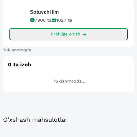
Sotuvchi
Ilm
7900
ta
1027
ta
Profiliga o'tish
Yuklanmoqda...
0
ta izoh
Yuklanmoqda...
O'xshash mahsulotlar