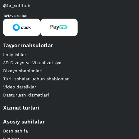
@hr_soffhub
To'lov usullari
Tayyor mahsulotlar
Ilmiy ishlar
3D Dizayn va Vizualizatsiya
Dizayn shablonlari
Turli sohalar uchun shablonlar
Video darsliklar
Dasturlash xizmatlari
Xizmat turlari
Asosiy sahifalar
Bosh sahifa