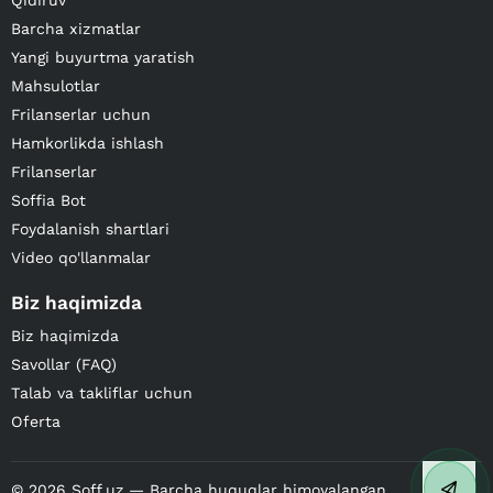
Qidiruv
Barcha xizmatlar
Yangi buyurtma yaratish
Mahsulotlar
Frilanserlar uchun
Hamkorlikda ishlash
Frilanserlar
Soffia Bot
Foydalanish shartlari
Video qo'llanmalar
Biz haqimizda
Biz haqimizda
Savollar (FAQ)
Talab va takliflar uchun
Oferta
©
2026
Soff.uz — Barcha huquqlar himoyalangan.