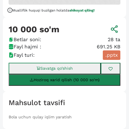
Mualliflik huquqi buzilgan holatda
shikoyat qiling!
10 000
so'm
Betlar soni:
28
ta
Fayl hajmi :
691.25 KB
Fayl turi:
.pptx
Savatga qo’shish
Hoziroq xarid qilish (10 000 so'm)
Mahsulot tavsifi
Bola uchun qulay iqlim yaratish