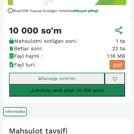
Mualliflik huquqi buzilgan holatda
shikoyat qiling!
10 000
so'm
Mahsulotni sotilgan soni:
1
ta
Betlar soni:
22
ta
Fayl hajmi :
1.18 MB
Fayl turi:
.ppt
Savatga qo’shish
Hoziroq xarid qilish (10 000 so'm)
informatika
Mahsulot tavsifi