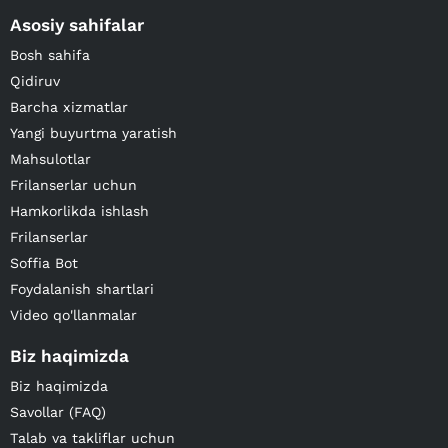
Asosiy sahifalar
Bosh sahifa
Qidiruv
Barcha xizmatlar
Yangi buyurtma yaratish
Mahsulotlar
Frilanserlar uchun
Hamkorlikda ishlash
Frilanserlar
Soffia Bot
Foydalanish shartlari
Video qo'llanmalar
Biz haqimizda
Biz haqimizda
Savollar (FAQ)
Talab va takliflar uchun