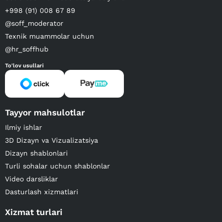
+998 (91) 008 67 89
@soff_moderator
Texnik muammolar uchun
@hr_soffhub
To'lov usullari
Tayyor mahsulotlar
Ilmiy ishlar
3D Dizayn va Vizualizatsiya
Dizayn shablonlari
Turli sohalar uchun shablonlar
Video darsliklar
Dasturlash xizmatlari
Xizmat turlari