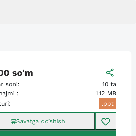
00
so'm
r soni:
10
ta
hajmi :
1.12 MB
turi:
.ppt
Savatga qo’shish