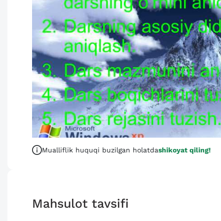
Mualliflik huquqi buzilgan holatda
shikoyat qiling!
Mahsulot tavsifi