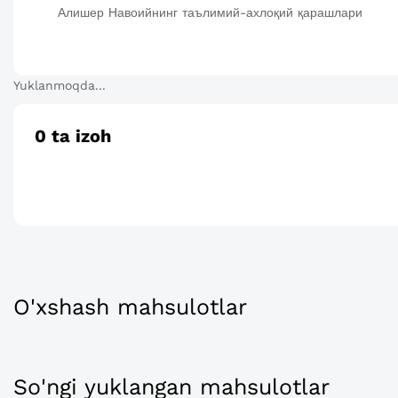
Алишер Навоийнинг таълимий-ахлоқий қарашлари
Yuklanmoqda...
0
ta izoh
O'xshash mahsulotlar
So'ngi yuklangan mahsulotlar