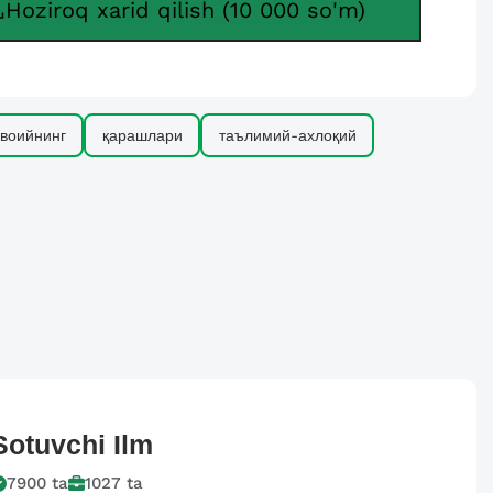
Hoziroq xarid qilish (10 000 so'm)
воийнинг
қарашлари
таълимий-ахлоқий
Sotuvchi
Ilm
7900
ta
1027
ta