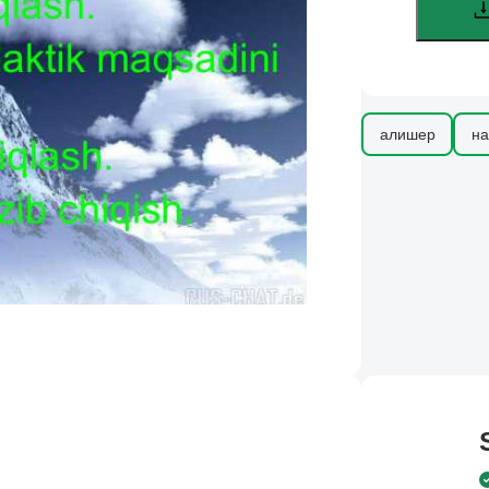
алишер
на