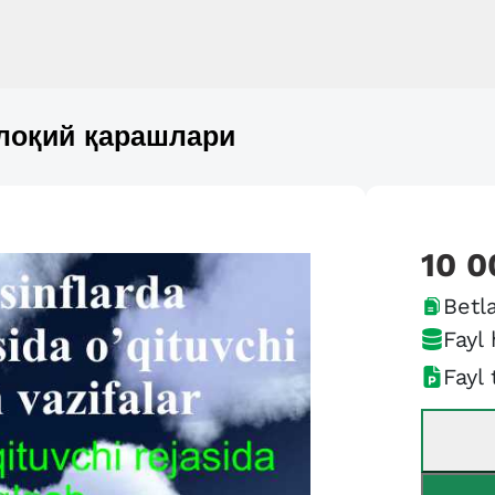
лоқий қарашлари
10 0
Betla
Fayl 
Fayl 