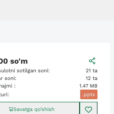
00
so'm
ulotni sotilgan soni:
21
ta
r soni:
12
ta
hajmi :
1.47 MB
turi:
.pptx
Savatga qo’shish