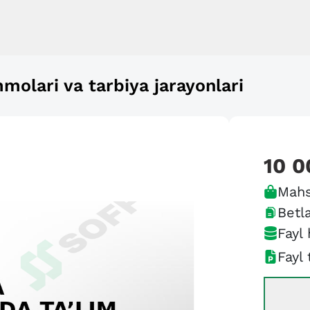
olari va tarbiya jarayonlari
10 0
Mahs
Betla
Fayl 
Fayl 