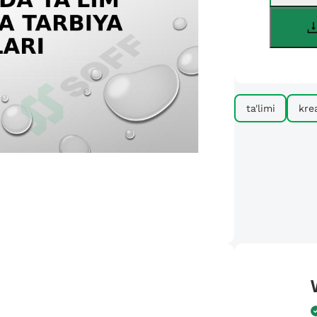
ta'limi
kre