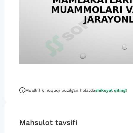
Mualliflik huquqi buzilgan holatda
shikoyat qiling!
Mahsulot tavsifi