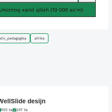
Hoziroq xarid qilish (10 000 so'm)
ativ_pedagogika
afrika
WellSlide
desijn
155
ta
247
ta