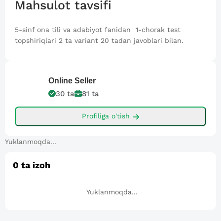
Mahsulot tavsifi
5-sinf ona tili va adabiyot fanidan 1-chorak test
topshiriqlari 2 ta variant 20 tadan javoblari bilan.
Online
Seller
30
ta
81
ta
Profiliga o'tish
Yuklanmoqda...
0
ta izoh
Yuklanmoqda...