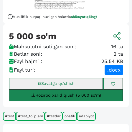
Mualliflik huquqi buzilgan holatda
shikoyat qiling!
5 000
so'm
Mahsulotni sotilgan soni:
16
ta
Betlar soni:
2
ta
Fayl hajmi :
25.54 KB
Fayl turi:
.docx
Savatga qo’shish
Hoziroq xarid qilish (5 000 so'm)
#test
#test_to`plam
#testlar
onatili
adabiyot