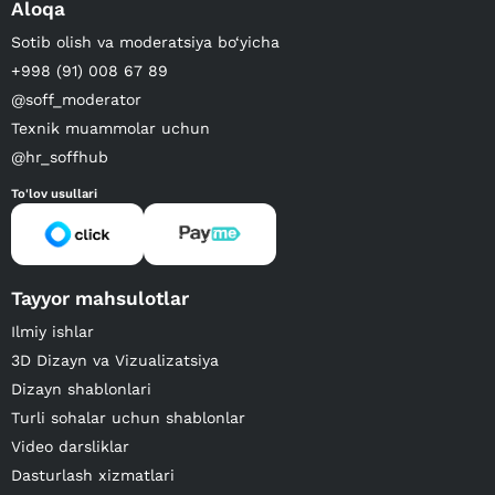
Aloqa
Sotib olish va moderatsiya bo‘yicha
+998 (91) 008 67 89
@soff_moderator
Texnik muammolar uchun
@hr_soffhub
To'lov usullari
Tayyor mahsulotlar
Ilmiy ishlar
3D Dizayn va Vizualizatsiya
Dizayn shablonlari
Turli sohalar uchun shablonlar
Video darsliklar
Dasturlash xizmatlari