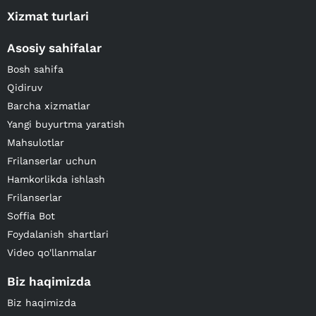
Xizmat turlari
Asosiy sahifalar
Bosh sahifa
Qidiruv
Barcha xizmatlar
Yangi buyurtma yaratish
Mahsulotlar
Frilanserlar uchun
Hamkorlikda ishlash
Frilanserlar
Soffia Bot
Foydalanish shartlari
Video qo'llanmalar
Biz haqimizda
Biz haqimizda