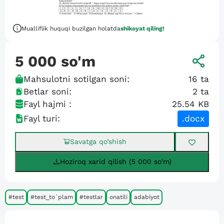
Mualliflik huquqi buzilgan holatda
shikoyat qiling!
5 000
so'm
Mahsulotni sotilgan soni:
16
ta
Betlar soni:
2
ta
Fayl hajmi :
25.54 KB
Fayl turi:
.docx
Savatga qo’shish
Hoziroq xarid qilish (5 000 so'm)
#test
#test_to`plam
#testlar
onatili
adabiyot