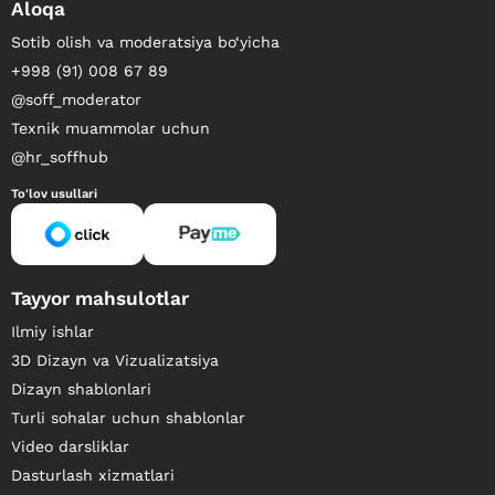
Aloqa
Sotib olish va moderatsiya bo‘yicha
+998 (91) 008 67 89
@soff_moderator
Texnik muammolar uchun
@hr_soffhub
To'lov usullari
Tayyor mahsulotlar
Ilmiy ishlar
3D Dizayn va Vizualizatsiya
Dizayn shablonlari
Turli sohalar uchun shablonlar
Video darsliklar
Dasturlash xizmatlari