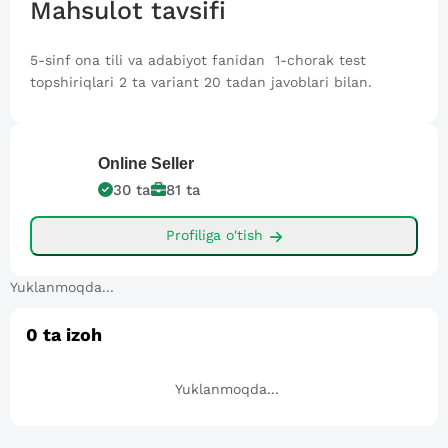
Mahsulot tavsifi
5-sinf ona tili va adabiyot fanidan 1-chorak test
topshiriqlari 2 ta variant 20 tadan javoblari bilan.
Online
Seller
30
ta
81
ta
Profiliga o'tish
Yuklanmoqda...
0
ta izoh
Yuklanmoqda...