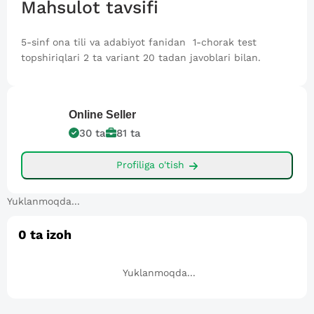
Mahsulot tavsifi
5-sinf ona tili va adabiyot fanidan 1-chorak test
topshiriqlari 2 ta variant 20 tadan javoblari bilan.
Online
Seller
30
ta
81
ta
Profiliga o'tish
Yuklanmoqda...
0
ta izoh
Yuklanmoqda...