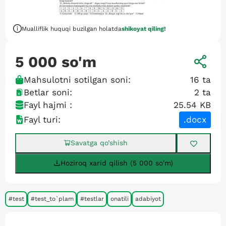
Mualliflik huquqi buzilgan holatda
shikoyat qiling!
5 000
so'm
Mahsulotni sotilgan soni:
16
ta
Betlar soni:
2
ta
Fayl hajmi :
25.54 KB
Fayl turi:
.docx
Savatga qo’shish
Hoziroq xarid qilish (5 000 so'm)
#test
#test_to`plam
#testlar
onatili
adabiyot