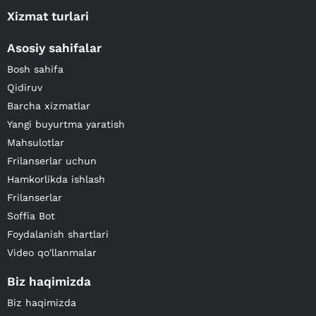
Xizmat turlari
Asosiy sahifalar
Bosh sahifa
Qidiruv
Barcha xizmatlar
Yangi buyurtma yaratish
Mahsulotlar
Frilanserlar uchun
Hamkorlikda ishlash
Frilanserlar
Soffia Bot
Foydalanish shartlari
Video qo'llanmalar
Biz haqimizda
Biz haqimizda