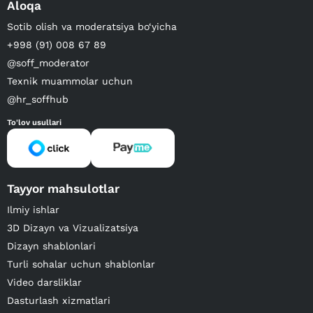
Aloqa
Sotib olish va moderatsiya bo‘yicha
+998 (91) 008 67 89
@soff_moderator
Texnik muammolar uchun
@hr_soffhub
To'lov usullari
Tayyor mahsulotlar
Ilmiy ishlar
3D Dizayn va Vizualizatsiya
Dizayn shablonlari
Turli sohalar uchun shablonlar
Video darsliklar
Dasturlash xizmatlari