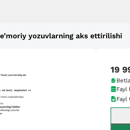
’moriy yozuvlarning aks ettirilishi
19 9
Betla
Fayl 
Fayl 