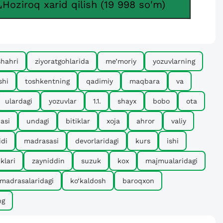
Hoziroq xarid qilish (19 998 so'm)
shahri
ziyoratgohlarida
me’moriy
yozuvlarning
shi
toshkentning
qadimiy
maqbara
va
ulardagi
yozuvlar
1.1.
shayx
bobo
ota
asi
undagi
bitiklar
xoja
ahror
valiy
idi
madrasasi
devorlaridagi
kurs
ishi
iklari
zayniddin
suzuk
kox
majmualaridagi
madrasalaridagi
ko‘kaldosh
baroqxon
ng