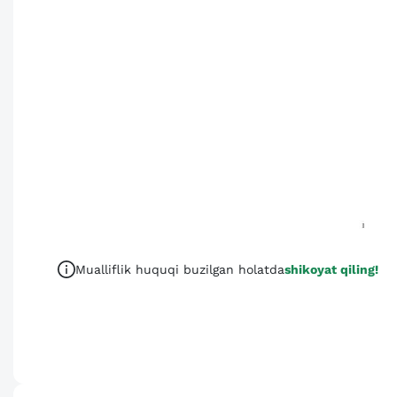
Mualliflik huquqi buzilgan holatda
shikoyat qiling!