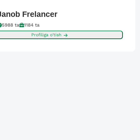
Janob
Frelancer
5988
ta
1184
ta
Profiliga o'tish