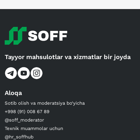
Tayyor mahsulotlar va xizmatlar bir joyda
Aloqa
Sotib olish va moderatsiya bo‘yicha
+998 (91) 008 67 89
@soff_moderator
Texnik muammolar uchun
@hr_soffhub