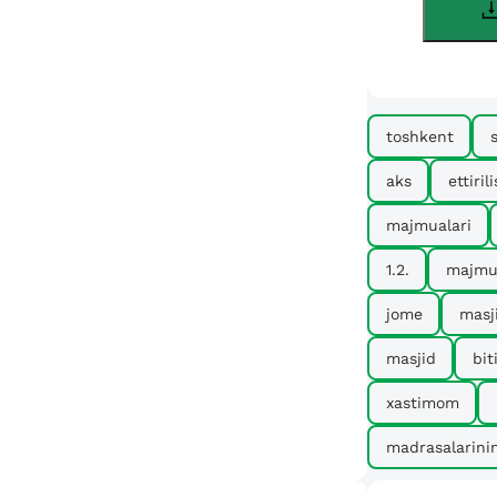
toshkent
aks
ettirili
majmualari
1.2.
majmu
jome
masj
masjid
bit
xastimom
madrasalarini