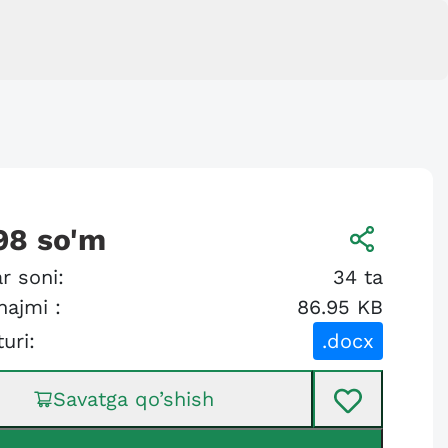
98
so'm
r soni:
34
ta
hajmi :
86.95 KB
turi:
.docx
Savatga qo’shish