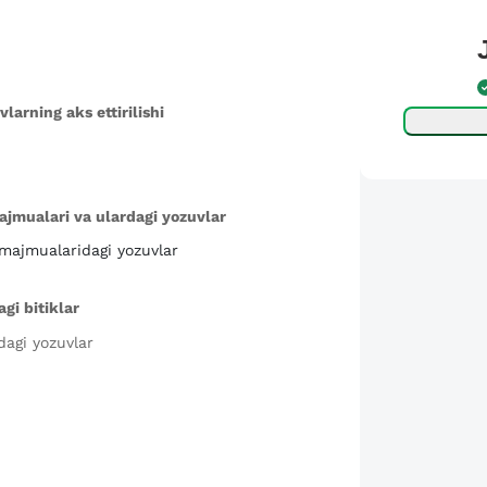
arning aks ettirilishi
jmualari va ulardagi yozuvlar
majmualaridagi yozuvlar
gi bitiklar
dagi yozuvlar