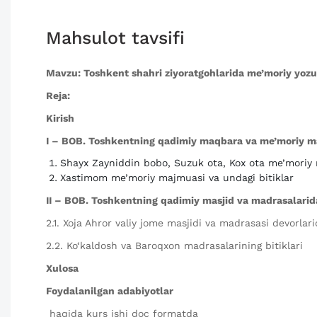
Mahsulot tavsifi
Mavzu: Toshkent shahri ziyoratgohlarida me’moriy yozuvl
Reja:
Kirish
I – BOB. Toshkentning qadimiy maqbara va me’moriy ma
Shayx Zayniddin bobo, Suzuk ota, Kox ota me’moriy 
Xastimom me’moriy majmuasi va undagi bitiklar
II – BOB. Toshkentning qadimiy masjid va madrasalarida
2.1. Xoja Ahror valiy jome masjidi va madrasasi devorlari
2.2. Ko‘kaldosh va Baroqxon madrasalarining bitiklari
Xulosa
Foydalanilgan adabiyotlar
haqida kurs ishi doc formatda