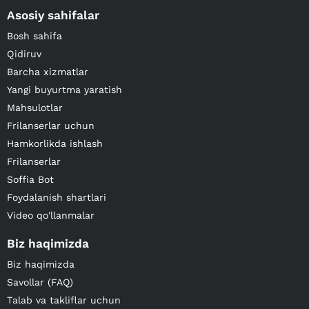
Asosiy sahifalar
Bosh sahifa
Qidiruv
Barcha xizmatlar
Yangi buyurtma yaratish
Mahsulotlar
Frilanserlar uchun
Hamkorlikda ishlash
Frilanserlar
Soffia Bot
Foydalanish shartlari
Video qo'llanmalar
Biz haqimizda
Biz haqimizda
Savollar (FAQ)
Talab va takliflar uchun