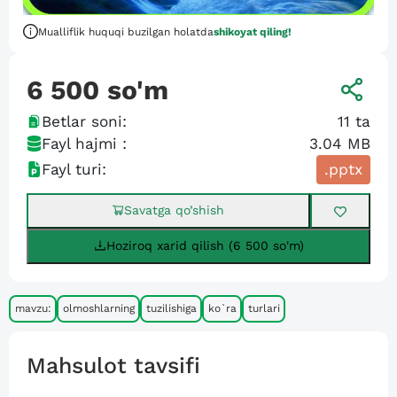
Mualliflik huquqi buzilgan holatda
shikoyat qiling!
6 500
so'm
Betlar soni:
11
ta
Fayl hajmi :
3.04 MB
Fayl turi:
.pptx
Savatga qo’shish
Hoziroq xarid qilish (6 500 so'm)
mavzu:
olmoshlarning
tuzilishiga
ko`ra
turlari
Mahsulot tavsifi