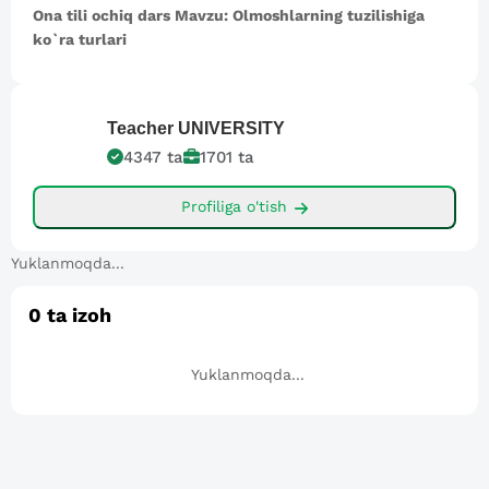
Ona tili ochiq dars Mavzu: Olmoshlarning tuzilishiga
ko`ra turlari
Teacher
UNIVERSITY
4347
ta
1701
ta
Profiliga o'tish
Yuklanmoqda...
0
ta izoh
Yuklanmoqda...