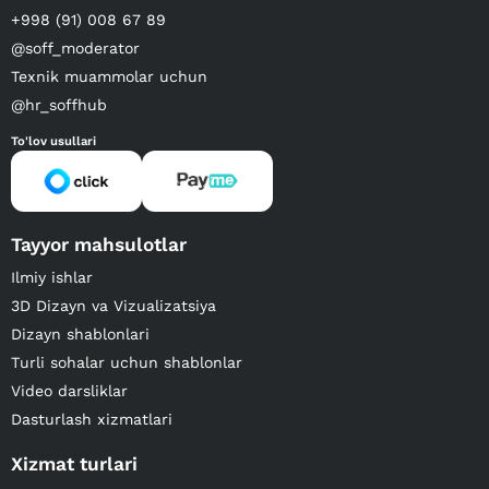
+998 (91) 008 67 89
@soff_moderator
Texnik muammolar uchun
@hr_soffhub
To'lov usullari
Tayyor mahsulotlar
Ilmiy ishlar
3D Dizayn va Vizualizatsiya
Dizayn shablonlari
Turli sohalar uchun shablonlar
Video darsliklar
Dasturlash xizmatlari
Xizmat turlari