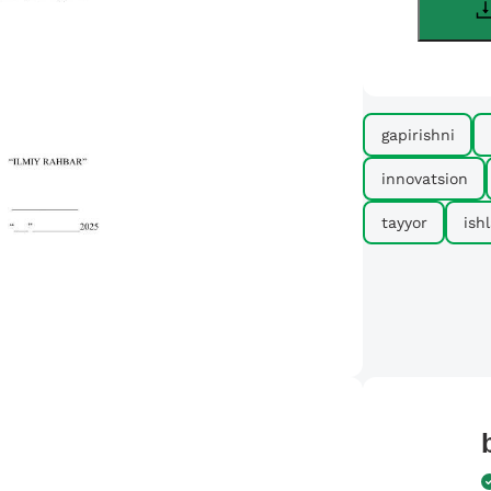
gapirishni
innovatsion
tayyor
ishl