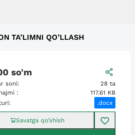
ON TA’LIMNI QO’LLASH
00
so'm
r soni:
28
ta
hajmi :
117.61 KB
turi:
.docx
Savatga qo’shish