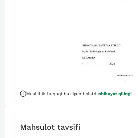
Mualliflik huquqi buzilgan holatda
shikoyat qiling!
Mahsulot tavsifi