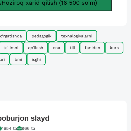
Hoziroq xarid qilish (16 500 so'm)
o’rgatishda
pedagogik
texnalogiyalarni
ta’limni
qo’llash
ona
tili
fanidan
kurs
ari
bmi
isghi
boburjon
slayd
1654
ta
966
ta