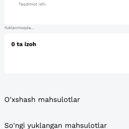
Taqdimot ishi.
Yuklanmoqda...
0
ta izoh
O'xshash mahsulotlar
So'ngi yuklangan mahsulotlar