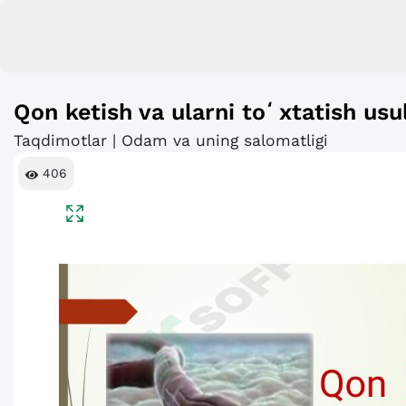
Qon ketish va ularni toʻxtatish usul
Taqdimotlar | Odam va uning salomatligi
406