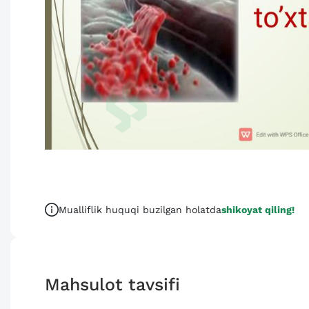
Mualliflik huquqi buzilgan holatda
shikoyat qiling!
Mahsulot tavsifi