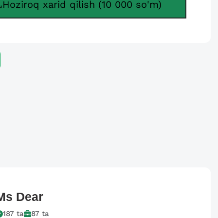
Hoziroq xarid qilish (10 000 so'm)
Ms
Dear
187
ta
87
ta