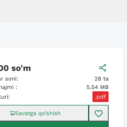
00
so'm
r soni:
28
ta
hajmi :
5.54 MB
turi:
.pdf
Savatga qo’shish