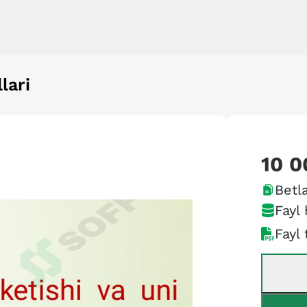
lari
10 0
Betla
Fayl 
Fayl 