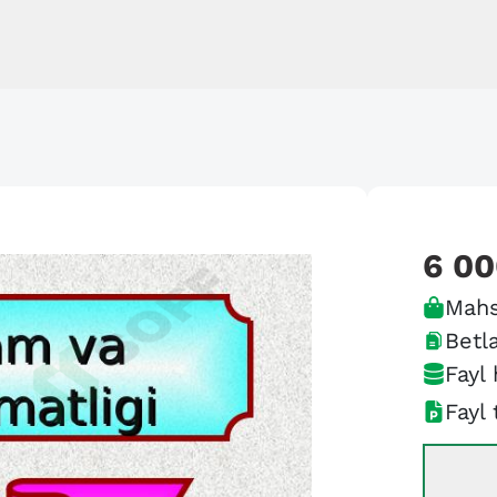
6 0
Mahs
Betla
Fayl 
Fayl 