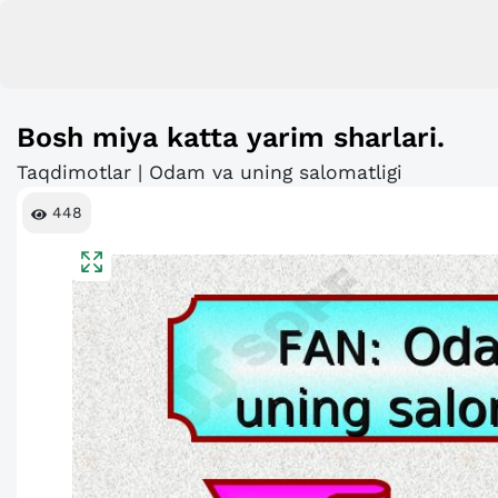
Bosh miya katta yarim sharlari.
Taqdimotlar | Odam va uning salomatligi
448