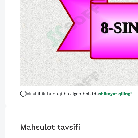
Mualliflik huquqi buzilgan holatda
shikoyat qiling!
Mahsulot tavsifi