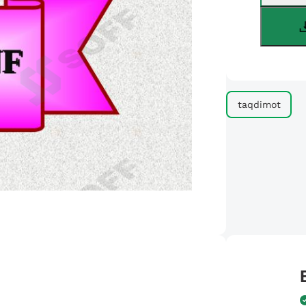
taqdimot