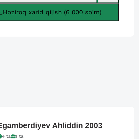
Hoziroq xarid qilish (6 000 so'm)
Egamberdiyev Ahliddin
2003
4
ta
1
ta