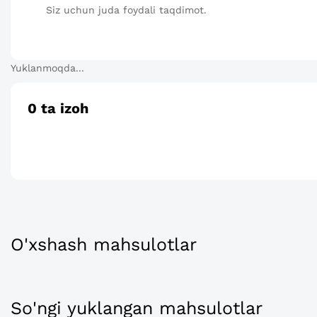
Siz uchun juda foydali taqdimot.
Yuklanmoqda...
0
ta izoh
O'xshash mahsulotlar
So'ngi yuklangan mahsulotlar