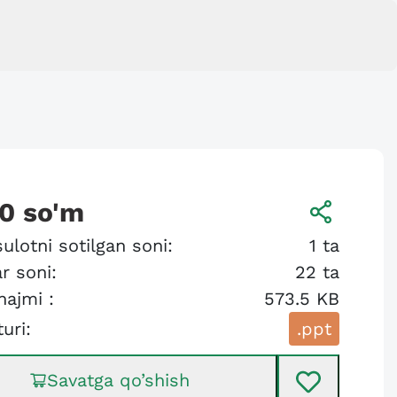
00
so'm
ulotni sotilgan soni:
1
ta
r soni:
22
ta
hajmi :
573.5 KB
turi:
.ppt
Savatga qo’shish