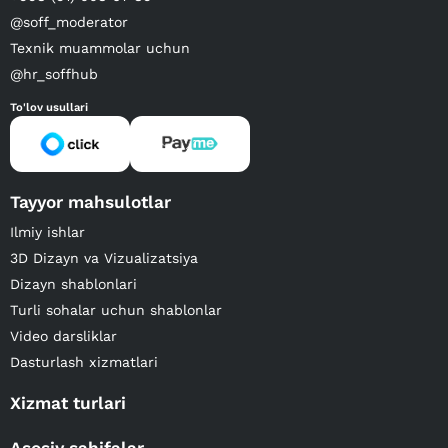
@soff_moderator
Texnik muammolar uchun
@hr_soffhub
To'lov usullari
Tayyor mahsulotlar
Ilmiy ishlar
3D Dizayn va Vizualizatsiya
Dizayn shablonlari
Turli sohalar uchun shablonlar
Video darsliklar
Dasturlash xizmatlari
Xizmat turlari