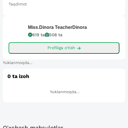
Taqdimot
Miss.Dinora
TeacherDinora
619
ta
508
ta
Profiliga o'tish
Yuklanmoqda...
0
ta izoh
Yuklanmoqda...
O'xshash mahsulotlar