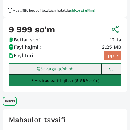
Mualliflik huquqi buzilgan holatda
shikoyat qiling!
9 999
so'm
Betlar soni:
12
ta
Fayl hajmi :
2.25 MB
Fayl turi:
.pptx
Savatga qo’shish
Hoziroq xarid qilish (9 999 so'm)
nemis
Mahsulot tavsifi