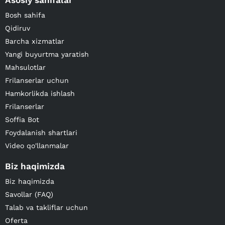
Asosiy sahifalar
Bosh sahifa
Qidiruv
Barcha xizmatlar
Yangi buyurtma yaratish
Mahsulotlar
Frilanserlar uchun
Hamkorlikda ishlash
Frilanserlar
Soffia Bot
Foydalanish shartlari
Video qo'llanmalar
Biz haqimizda
Biz haqimizda
Savollar (FAQ)
Talab va takliflar uchun
Oferta