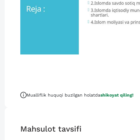
Mualliflik huquqi buzilgan holatda
shikoyat qiling!
Mahsulot tavsifi