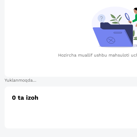
Hozircha muallif ushbu mahsuloti uc
Yuklanmoqda...
0
ta izoh