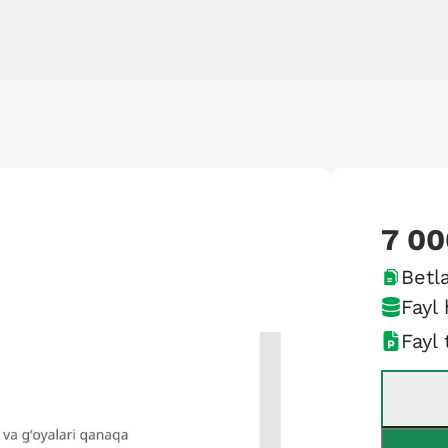
7 00
Betla
Fayl 
Fayl 