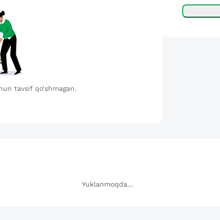
hun tavsif qo‘shmagan.
Yuklanmoqda...