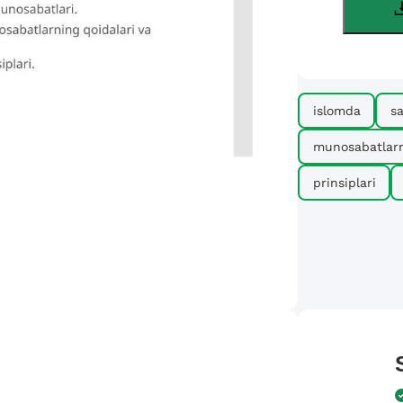
islomda
s
munosabatlar
prinsiplari