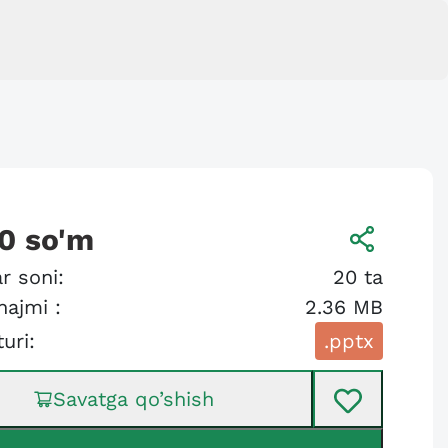
0
so'm
r soni:
20
ta
hajmi :
2.36 MB
turi:
.pptx
Savatga qo’shish