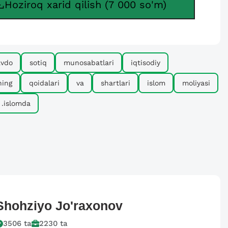
Hoziroq xarid qilish (7 000 so'm)
avdo
sotiq
munosabatlari
iqtisodiy
ning
qoidalari
va
shartlari
islom
moliyasi
.islomda
Shohziyo
Jo'raxonov
3506
ta
2230
ta