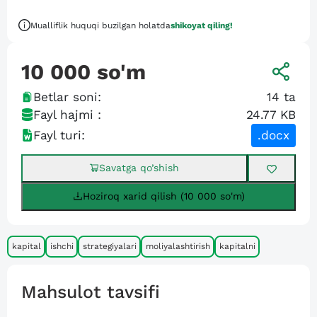
Mualliflik huquqi buzilgan holatda
shikoyat qiling!
10 000
so'm
Betlar soni:
14
ta
Fayl hajmi :
24.77 KB
Fayl turi:
.docx
Savatga qo’shish
Hoziroq xarid qilish (10 000 so'm)
kapital
ishchi
strategiyalari
moliyalashtirish
kapitalni
Mahsulot tavsifi