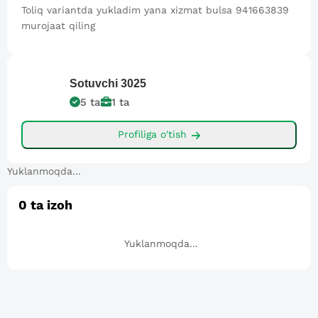
Toliq variantda yukladim yana xizmat bulsa 941663839
murojaat qiling
Sotuvchi
3025
5
ta
1
ta
Profiliga o'tish
Yuklanmoqda...
0
ta izoh
Yuklanmoqda...