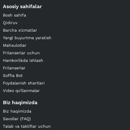
Asosiy sahifalar
Bosh sahifa
Qidiruv
Barcha xizmatlar
Yangi buyurtma yaratish
Mahsulotlar
Frilanserlar uchun
Hamkorlikda ishlash
Frilanserlar
Soffia Bot
Foydalanish shartlari
Video qo'llanmalar
Biz haqimizda
Biz haqimizda
Savollar (FAQ)
Talab va takliflar uchun