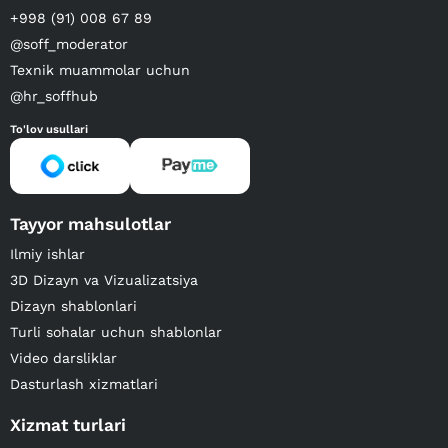
+998 (91) 008 67 89
@soff_moderator
Texnik muammolar uchun
@hr_soffhub
To'lov usullari
Tayyor mahsulotlar
Ilmiy ishlar
3D Dizayn va Vizualizatsiya
Dizayn shablonlari
Turli sohalar uchun shablonlar
Video darsliklar
Dasturlash xizmatlari
Xizmat turlari