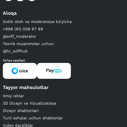
Aloqa
Sotib olish va moderatsiya bo‘yicha
+998 (91) 008 67 89
@soff_moderator
Texnik muammolar uchun
@hr_soffhub
To'lov usullari
Tayyor mahsulotlar
Ilmiy ishlar
3D Dizayn va Vizualizatsiya
Dizayn shablonlari
Turli sohalar uchun shablonlar
Video darsliklar