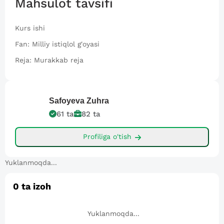
Mahsulot tavsifi
Kurs ishi
Fan: Milliy istiqlol g'oyasi
Reja: Murakkab reja
Safoyeva
Zuhra
61
ta
82
ta
Profiliga o'tish
Yuklanmoqda...
0
ta izoh
Yuklanmoqda...