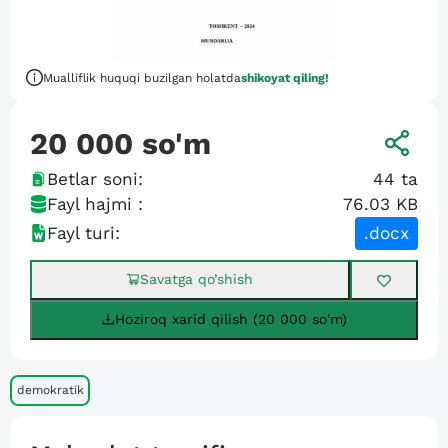
Mualliflik huquqi buzilgan holatda
shikoyat qiling!
20 000
so'm
Betlar soni:
44
ta
Fayl hajmi :
76.03 KB
Fayl turi:
.docx
Savatga qo’shish
Hoziroq xarid qilish (20 000 so'm)
demokratik