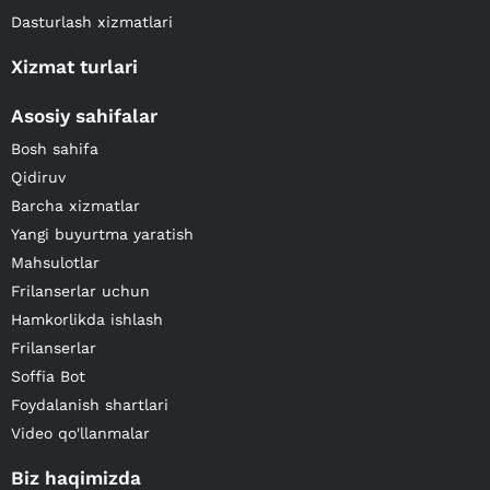
Dasturlash xizmatlari
Xizmat turlari
Asosiy sahifalar
Bosh sahifa
Qidiruv
Barcha xizmatlar
Yangi buyurtma yaratish
Mahsulotlar
Frilanserlar uchun
Hamkorlikda ishlash
Frilanserlar
Soffia Bot
Foydalanish shartlari
Video qo'llanmalar
Biz haqimizda