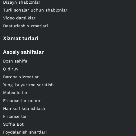
Dizayn shablonlari
Turli sohalar uchun shablonlar
Video darsliklar
Dasturlash xizmatlari
Xizmat turlari
Asosiy sahifalar
Bosh sahifa
Qidiruv
Barcha xizmatlar
Yangi buyurtma yaratish
Mahsulotlar
Frilanserlar uchun
Hamkorlikda ishlash
Frilanserlar
Soffia Bot
Foydalanish shartlari