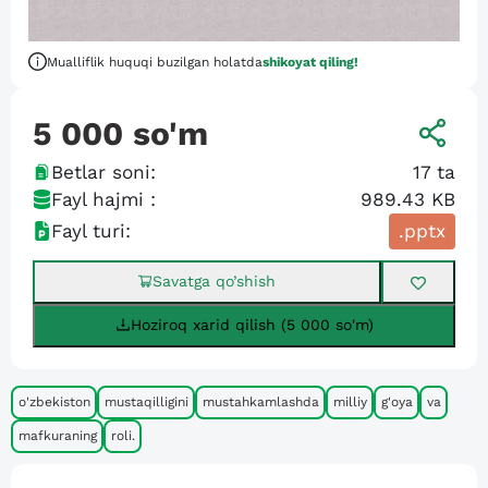
Mualliflik huquqi buzilgan holatda
shikoyat qiling!
5 000
so'm
Betlar soni:
17
ta
Fayl hajmi :
989.43 KB
Fayl turi:
.pptx
Savatga qo’shish
Hoziroq xarid qilish (5 000 so'm)
o'zbekiston
mustaqilligini
mustahkamlashda
milliy
g'oya
va
mafkuraning
roli.