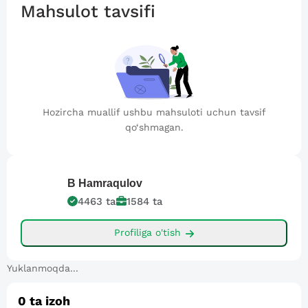
Mahsulot tavsifi
Hozircha muallif ushbu mahsuloti uchun tavsif
qo‘shmagan.
B
Hamraqulov
4463
ta
1584
ta
Profiliga o'tish
Yuklanmoqda...
0
ta izoh