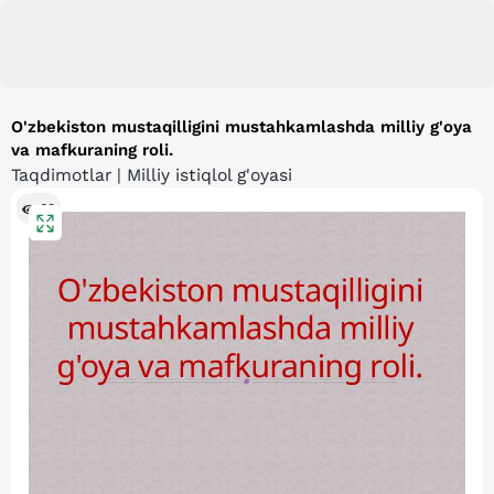
O'zbekiston mustaqilligini mustahkamlashda milliy g'oya
va mafkuraning roli.
Taqdimotlar | Milliy istiqlol g'oyasi
60