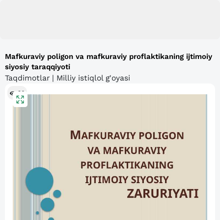
Mafkuraviy poligon va mafkuraviy proflaktikaning ijtimoiy
siyosiy taraqqiyoti
Taqdimotlar | Milliy istiqlol g'oyasi
96