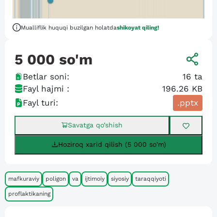
Mualliflik huquqi buzilgan holatda
shikoyat qiling!
5 000
so'm
Betlar soni:
16
ta
Fayl hajmi :
196.26 KB
Fayl turi:
.pptx
Savatga qo’shish
Hoziroq xarid qilish (5 000 so'm)
mafkuraviy
poligon
va
ijtimoiy
siyosiy
taraqqiyoti
proflaktikaning