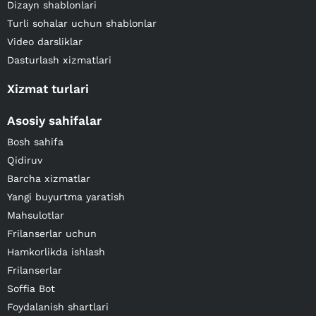
Dizayn shablonlari
Turli sohalar uchun shablonlar
Video darsliklar
Dasturlash xizmatlari
Xizmat turlari
Asosiy sahifalar
Bosh sahifa
Qidiruv
Barcha xizmatlar
Yangi buyurtma yaratish
Mahsulotlar
Frilanserlar uchun
Hamkorlikda ishlash
Frilanserlar
Soffia Bot
Foydalanish shartlari