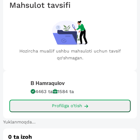
Mahsulot tavsifi
Hozircha muallif ushbu mahsuloti uchun tavsif
qo‘shmagan.
B
Hamraqulov
4463
ta
1584
ta
Profiliga o'tish
Yuklanmoqda...
0
ta izoh