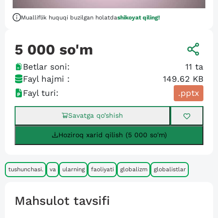
Mualliflik huquqi buzilgan holatda
shikoyat qiling!
5 000
so'm
Betlar soni:
11
ta
Fayl hajmi :
149.62 KB
Fayl turi:
.pptx
Savatga qo’shish
Hoziroq xarid qilish (5 000 so'm)
tushunchasi.
va
ularning
faoliyati
globalizm
globalistlar
Mahsulot tavsifi