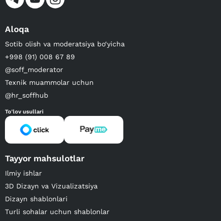
Aloqa
Sotib olish va moderatsiya bo‘yicha
+998 (91) 008 67 89
@soff_moderator
Texnik muammolar uchun
@hr_soffhub
To'lov usullari
Tayyor mahsulotlar
Ilmiy ishlar
3D Dizayn va Vizualizatsiya
Dizayn shablonlari
Turli sohalar uchun shablonlar