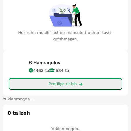
Hozircha muallif ushbu mahsuloti uchun tavsif
qo‘shmagan.
B
Hamraqulov
4463
ta
1584
ta
Profiliga o'tish
Yuklanmoqda...
0
ta izoh
Yuklanmoqda...