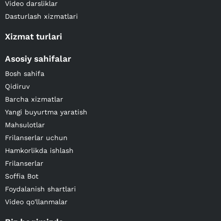
Video darsliklar
Dasturlash xizmatlari
Xizmat turlari
Asosiy sahifalar
Bosh sahifa
Qidiruv
Barcha xizmatlar
Yangi buyurtma yaratish
Mahsulotlar
Frilanserlar uchun
Hamkorlikda ishlash
Frilanserlar
Soffia Bot
Foydalanish shartlari
Video qo'llanmalar