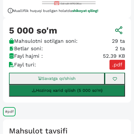
Mualliflik huquqi buzilgan holatda
shikoyat qiling!
5 000
so'm
Mahsulotni sotilgan soni:
29
ta
Betlar soni:
2
ta
Fayl hajmi :
52.39 KB
Fayl turi:
.pdf
Savatga qo’shish
Hoziroq xarid qilish (5 000 so'm)
#pdf
Mahsulot tavsifi