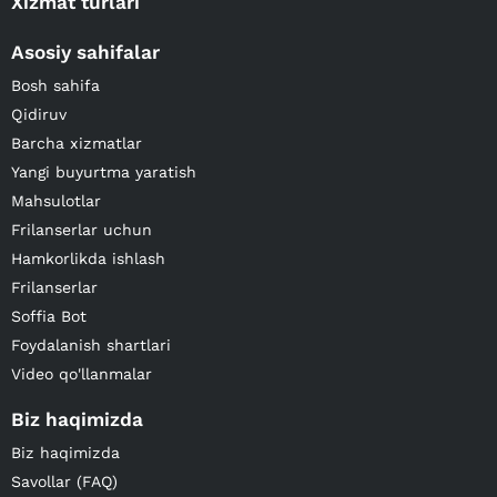
Xizmat turlari
Asosiy sahifalar
Bosh sahifa
Qidiruv
Barcha xizmatlar
Yangi buyurtma yaratish
Mahsulotlar
Frilanserlar uchun
Hamkorlikda ishlash
Frilanserlar
Soffia Bot
Foydalanish shartlari
Video qo'llanmalar
Biz haqimizda
Biz haqimizda
Savollar (FAQ)