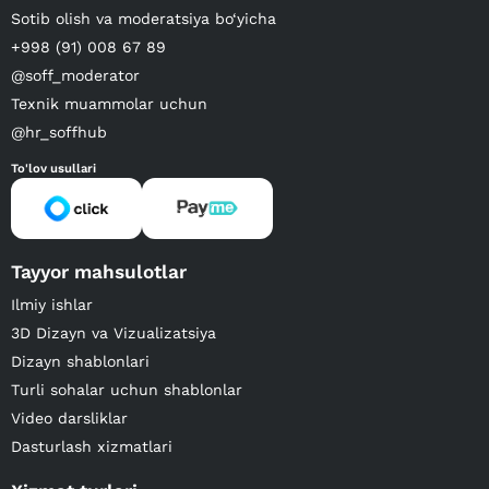
Sotib olish va moderatsiya bo‘yicha
+998 (91) 008 67 89
@soff_moderator
Texnik muammolar uchun
@hr_soffhub
To'lov usullari
Tayyor mahsulotlar
Ilmiy ishlar
3D Dizayn va Vizualizatsiya
Dizayn shablonlari
Turli sohalar uchun shablonlar
Video darsliklar
Dasturlash xizmatlari