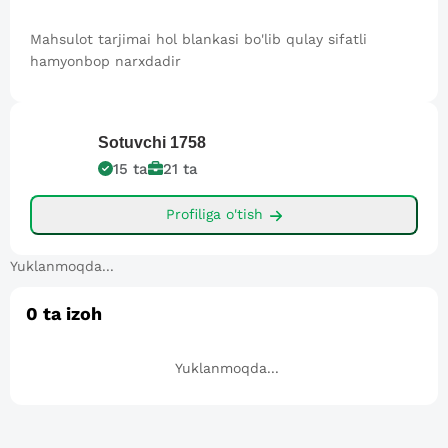
Mahsulot tarjimai hol blankasi bo'lib qulay sifatli
hamyonbop narxdadir
Sotuvchi
1758
15
ta
21
ta
Profiliga o'tish
Yuklanmoqda...
0
ta izoh
Yuklanmoqda...