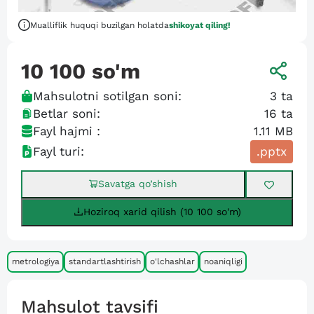
Mualliflik huquqi buzilgan holatda
shikoyat qiling!
10 100
so'm
Mahsulotni sotilgan soni:
3
ta
Betlar soni:
16
ta
Fayl hajmi :
1.11 MB
Fayl turi:
.pptx
Savatga qo’shish
Hoziroq xarid qilish (10 100 so'm)
metrologiya
standartlashtirish
o'lchashlar
noaniqligi
Mahsulot tavsifi