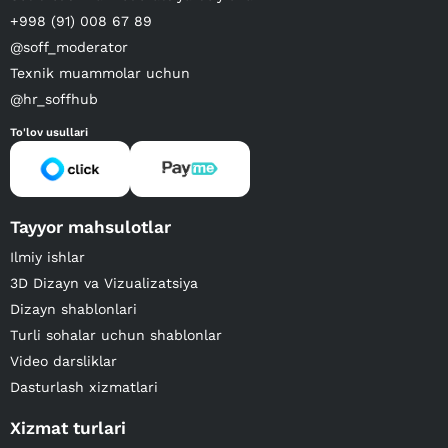
+998 (91) 008 67 89
@soff_moderator
Texnik muammolar uchun
@hr_soffhub
To'lov usullari
Tayyor mahsulotlar
Ilmiy ishlar
3D Dizayn va Vizualizatsiya
Dizayn shablonlari
Turli sohalar uchun shablonlar
Video darsliklar
Dasturlash xizmatlari
Xizmat turlari