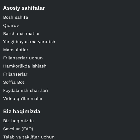
Asosiy sahifalar
Bosh sahifa
Qidiruv
Barcha xizmatlar
Yangi buyurtma yaratish
Mahsulotlar
Frilanserlar uchun
Hamkorlikda ishlash
Frilanserlar
Soffia Bot
Foydalanish shartlari
Video qo'llanmalar
Biz haqimizda
Biz haqimizda
Savollar (FAQ)
Talab va takliflar uchun