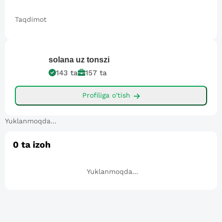
Taqdimot
solana
uz tonszi
143
ta
157
ta
Profiliga o'tish
Yuklanmoqda...
0
ta izoh
Yuklanmoqda...