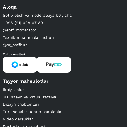
Aloqa
Sotib olish va moderatsiya bo‘yicha
+998 (91) 008 67 89
@soff_moderator
Texnik muammolar uchun
@hr_soffhub
To'lov usullari
Tayyor mahsulotlar
Ilmiy ishlar
3D Dizayn va Vizualizatsiya
Dizayn shablonlari
Turli sohalar uchun shablonlar
Video darsliklar
Dasturlash xizmatlari