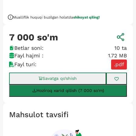
Mualliflik huquqi buzilgan holatda
shikoyat qiling!
7 000
so'm
Betlar soni:
10
ta
Fayl hajmi :
1.72 MB
Fayl turi:
.pdf
Savatga qo’shish
Hoziroq xarid qilish (7 000 so'm)
Mahsulot tavsifi