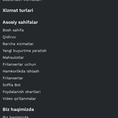
Xizmat turlari
Asosiy sahifalar
Bosh sahifa
Qidiruv
Barcha xizmatlar
Yangi buyurtma yaratish
Mahsulotlar
Frilanserlar uchun
Hamkorlikda ishlash
Frilanserlar
Soffia Bot
Foydalanish shartlari
Video qo'llanmalar
Biz haqimizda
Biz haqimizda