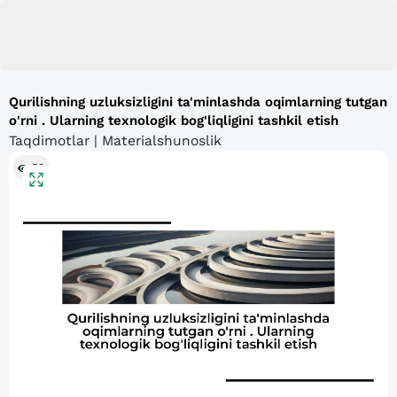
Qurilishning uzluksizligini ta'minlashda oqimlarning tutgan
o'rni . Ularning texnologik bog'liqligini tashkil etish
Taqdimotlar | Materialshunoslik
53