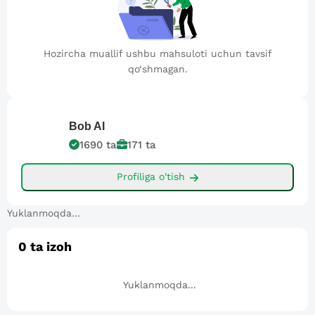
Hozircha muallif ushbu mahsuloti uchun tavsif
qo‘shmagan.
Bob
AI
1690
ta
171
ta
Profiliga o'tish
Yuklanmoqda...
0
ta izoh
Yuklanmoqda...