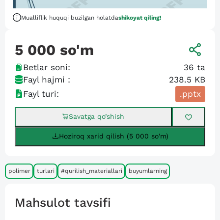
Mualliflik huquqi buzilgan holatda
shikoyat qiling!
5 000
so'm
Betlar soni:
36
ta
Fayl hajmi :
238.5 KB
Fayl turi:
.pptx
Savatga qo’shish
Hoziroq xarid qilish (5 000 so'm)
polimer
turlari
#qurilish_materiallari
buyumlarning
Mahsulot tavsifi