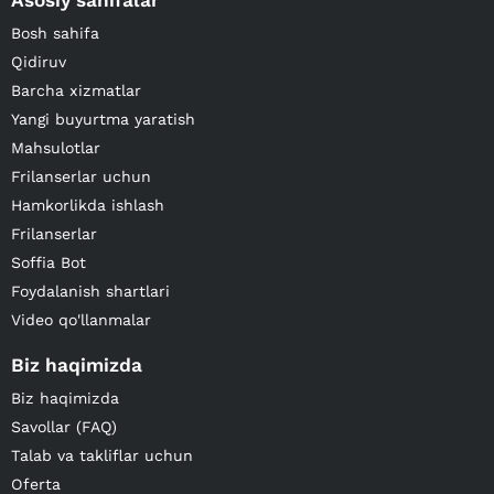
Asosiy sahifalar
Bosh sahifa
Qidiruv
Barcha xizmatlar
Yangi buyurtma yaratish
Mahsulotlar
Frilanserlar uchun
Hamkorlikda ishlash
Frilanserlar
Soffia Bot
Foydalanish shartlari
Video qo'llanmalar
Biz haqimizda
Biz haqimizda
Savollar (FAQ)
Talab va takliflar uchun
Oferta