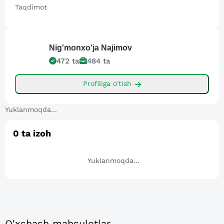
Taqdimot
Nig'monxo'ja
Najimov
472
ta
484
ta
Profiliga o'tish
Yuklanmoqda...
0
ta izoh
Yuklanmoqda...
O'xshash mahsulotlar