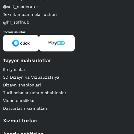
@soff_moderator
Texnik muammolar uchun
@hr_soffhub
To'lov usullari
Tayyor mahsulotlar
Ilmiy ishlar
3D Dizayn va Vizualizatsiya
Dizayn shablonlari
Turli sohalar uchun shablonlar
Video darsliklar
Dasturlash xizmatlari
Xizmat turlari