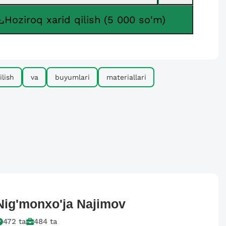
Hoziroq xarid qilish (5 000 so'm)
ilish
va
buyumlari
materiallari
Nig'monxo'ja
Najimov
472
ta
484
ta