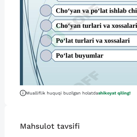
Mualliflik huquqi buzilgan holatda
shikoyat qiling!
Mahsulot tavsifi