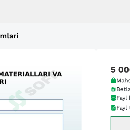
umlari
5 00
Mahs
Betla
Fayl 
Fayl 