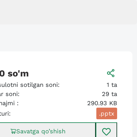
0
so'm
ulotni sotilgan soni:
1
ta
r soni:
29
ta
hajmi :
290.93 KB
turi:
.pptx
Savatga qo’shish