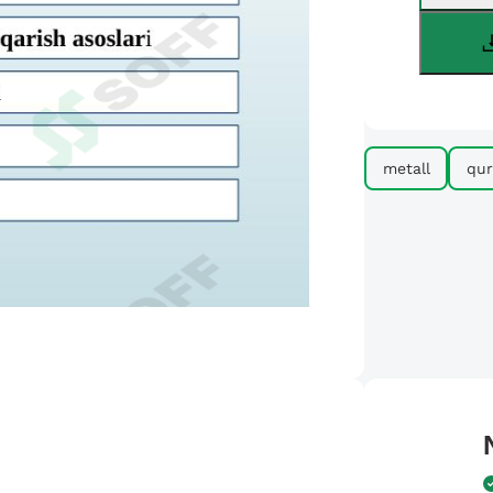
metall
qur