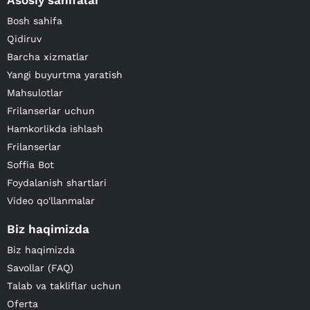
Asosiy sahifalar
Bosh sahifa
Qidiruv
Barcha xizmatlar
Yangi buyurtma yaratish
Mahsulotlar
Frilanserlar uchun
Hamkorlikda ishlash
Frilanserlar
Soffia Bot
Foydalanish shartlari
Video qo'llanmalar
Biz haqimizda
Biz haqimizda
Savollar (FAQ)
Talab va takliflar uchun
Oferta