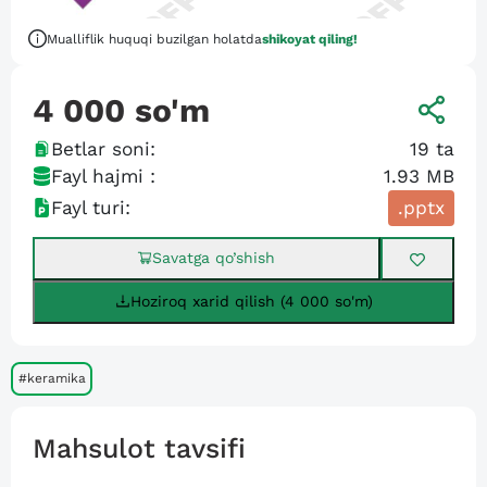
Mualliflik huquqi buzilgan holatda
shikoyat qiling!
4 000
so'm
Betlar soni:
19
ta
Fayl hajmi :
1.93 MB
Fayl turi:
.pptx
Savatga qo’shish
Hoziroq xarid qilish (4 000 so'm)
#keramika
Mahsulot tavsifi