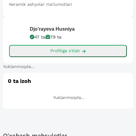
Keramik ashyolar ma‘lumotlari
Djo‘rayeva
Husniya
47
ta
79
ta
Profiliga o'tish
Yuklanmoqda...
0
ta izoh
Yuklanmoqda...
O'xshash mahsulotlar