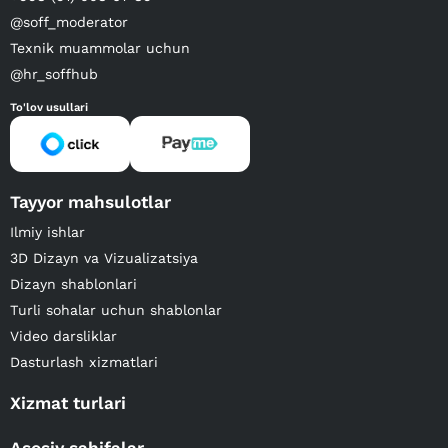
@soff_moderator
Texnik muammolar uchun
@hr_soffhub
To'lov usullari
Tayyor mahsulotlar
Ilmiy ishlar
3D Dizayn va Vizualizatsiya
Dizayn shablonlari
Turli sohalar uchun shablonlar
Video darsliklar
Dasturlash xizmatlari
Xizmat turlari