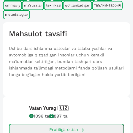
ommaviy
ma’ruzalar
texnikasi
qo‘llaniladigan
таълим-тарбия
metodaloglar
Mahsulot tavsifi
Ushbu dars ishlanma ustozlar va talaba yoshlar va
avtomobilga qizqadigan insonlar uchun kerakli
ma'lumotlar keltirilgan, bundan tashqari dars
ishlanmada ta'limdagi metodlarni fanda qo'llash usullari
fanga bog'lagan holda yortib berilgan!
Vatan Yuragi
🇺🇿
1096
ta
897
ta
Profiliga o'tish