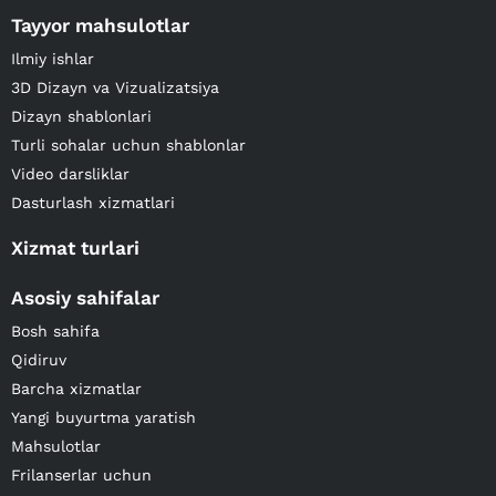
Tayyor mahsulotlar
Ilmiy ishlar
3D Dizayn va Vizualizatsiya
Dizayn shablonlari
Turli sohalar uchun shablonlar
Video darsliklar
Dasturlash xizmatlari
Xizmat turlari
Asosiy sahifalar
Bosh sahifa
Qidiruv
Barcha xizmatlar
Yangi buyurtma yaratish
Mahsulotlar
Frilanserlar uchun