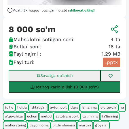
Mualliflik huquqi buzilgan holatda
shikoyat qiling!
8 000
so'm
Mahsulotni sotilgan soni:
4
ta
Betlar soni:
16
ta
Fayl hajmi :
1.29 MB
Fayl turi:
.pptx
Savatga qo’shish
Hoziroq xarid qilish (8 000 so'm)
to'liq
holda
ishlatigan
avtomobil
dars
ishlanma
o'qituvchi
va
o'quvchilar
uchun
metod
avtotransport
ta'limning
ta’limning
mahoratning
bayonnoma
bildirishnoma
maruza
g'oyalar