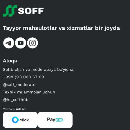
Tayyor mahsulotlar va xizmatlar bir joyda
Aloqa
Sotib olish va moderatsiya bo‘yicha
+998 (91) 008 67 89
@soff_moderator
Texnik muammolar uchun
@hr_soffhub
To'lov usullari