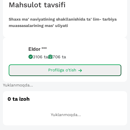
Mahsulot tavsifi
Shaxs maʼnaviyatining shakllanishida taʼlim- tarbiya
muassasalarining masʼuliyati
Eldor
°°°
3106
ta
706
ta
Profiliga o'tish
Yuklanmoqda...
0
ta izoh
Yuklanmoqda...