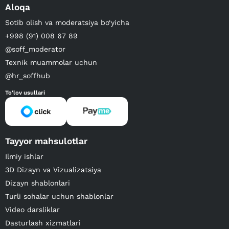
Aloqa
Sotib olish va moderatsiya bo‘yicha
+998 (91) 008 67 89
@soff_moderator
Texnik muammolar uchun
@hr_soffhub
To'lov usullari
Tayyor mahsulotlar
Ilmiy ishlar
3D Dizayn va Vizualizatsiya
Dizayn shablonlari
Turli sohalar uchun shablonlar
Video darsliklar
Dasturlash xizmatlari