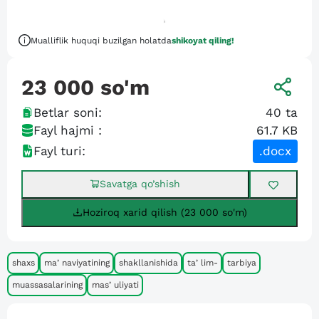
Mualliflik huquqi buzilgan holatda
shikoyat qiling!
23 000
so'm
Betlar soni:
40
ta
Fayl hajmi :
61.7 KB
Fayl turi:
.docx
Savatga qo’shish
Hoziroq xarid qilish (23 000 so'm)
shaxs
maʼnaviyatining
shakllanishida
taʼlim-
tarbiya
muassasalarining
masʼuliyati