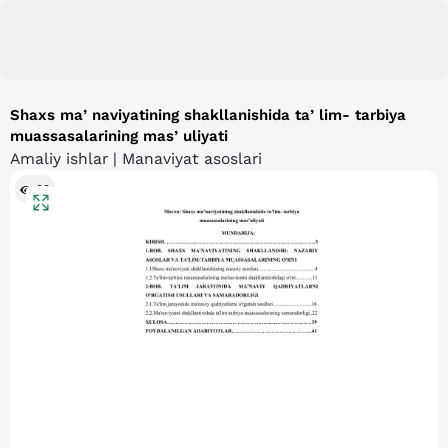
Shaxs maʼnaviyatining shakllanishida taʼlim- tarbiya
muassasalarining masʼuliyati
Amaliy ishlar | Manaviyat asoslari
92