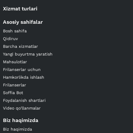
Xizmat turlari
Asosiy sahifalar
Bosh sahifa
Qidiruv
Barcha xizmatlar
Yangi buyurtma yaratish
Mahsulotlar
Frilanserlar uchun
Hamkorlikda ishlash
Frilanserlar
Soffia Bot
Foydalanish shartlari
Video qo'llanmalar
Biz haqimizda
Biz haqimizda