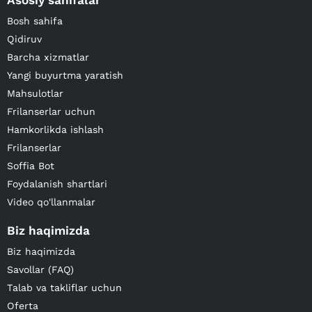
Asosiy sahifalar
Bosh sahifa
Qidiruv
Barcha xizmatlar
Yangi buyurtma yaratish
Mahsulotlar
Frilanserlar uchun
Hamkorlikda ishlash
Frilanserlar
Soffia Bot
Foydalanish shartlari
Video qo'llanmalar
Biz haqimizda
Biz haqimizda
Savollar (FAQ)
Talab va takliflar uchun
Oferta