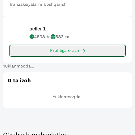
Tranzaksiyalarni boshqarish
seller
1
4808
ta
583
ta
Profiliga o'tish
Yuklanmoqda...
0
ta izoh
Yuklanmoqda...
O'xshash mahsulotlar