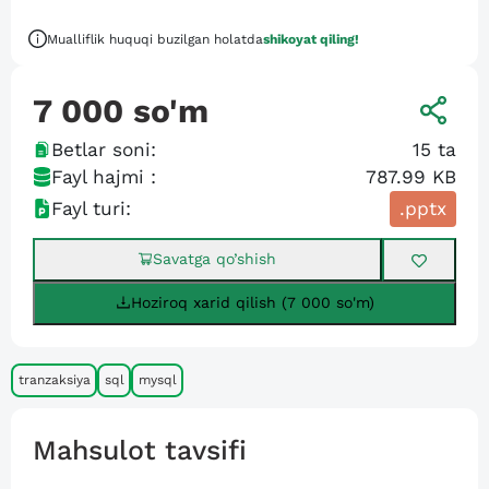
Mualliflik huquqi buzilgan holatda
shikoyat qiling!
7 000
so'm
Betlar soni:
15
ta
Fayl hajmi :
787.99 KB
Fayl turi:
.pptx
Savatga qo’shish
Hoziroq xarid qilish (7 000 so'm)
tranzaksiya
sql
mysql
Mahsulot tavsifi