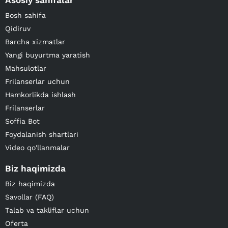
Asosiy sahifalar
Bosh sahifa
Qidiruv
Barcha xizmatlar
Yangi buyurtma yaratish
Mahsulotlar
Frilanserlar uchun
Hamkorlikda ishlash
Frilanserlar
Soffia Bot
Foydalanish shartlari
Video qo'llanmalar
Biz haqimizda
Biz haqimizda
Savollar (FAQ)
Talab va takliflar uchun
Oferta