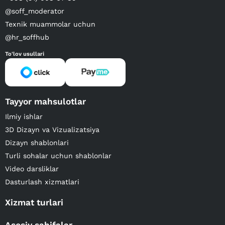
@soff_moderator
Texnik muammolar uchun
@hr_soffhub
To'lov usullari
Tayyor mahsulotlar
Ilmiy ishlar
3D Dizayn va Vizualizatsiya
Dizayn shablonlari
Turli sohalar uchun shablonlar
Video darsliklar
Dasturlash xizmatlari
Xizmat turlari