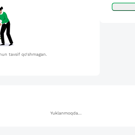
hun tavsif qo‘shmagan.
Yuklanmoqda...