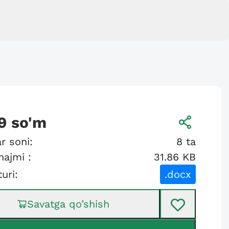
9
so'm
r soni:
8
ta
hajmi :
31.86 KB
turi:
.docx
Savatga qo’shish