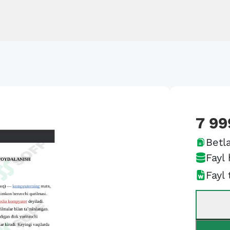
7 99
Betla
Fayl 
Fayl 