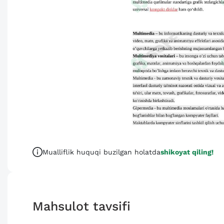
Mualliflik huquqi buzilgan holatda
shikoyat qiling!
Mahsulot tavsifi