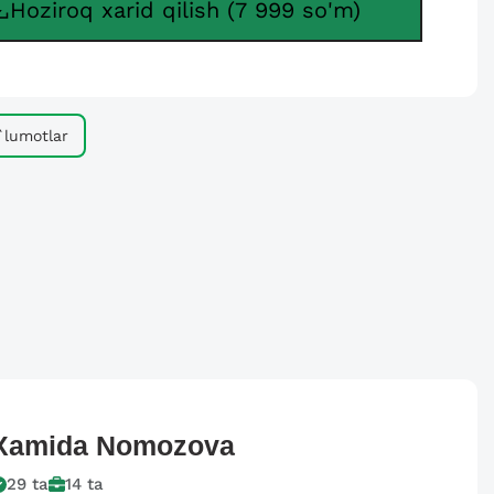
Hoziroq xarid qilish (7 999 so'm)
lumotlar
Xamida
Nomozova
29
ta
14
ta