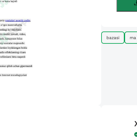
bazasi
ma`