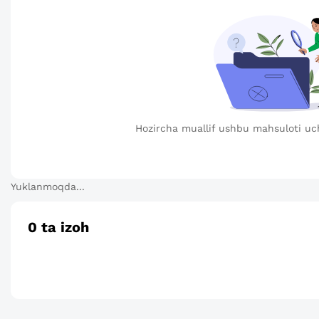
Hozircha muallif ushbu mahsuloti uc
Yuklanmoqda...
0
ta izoh