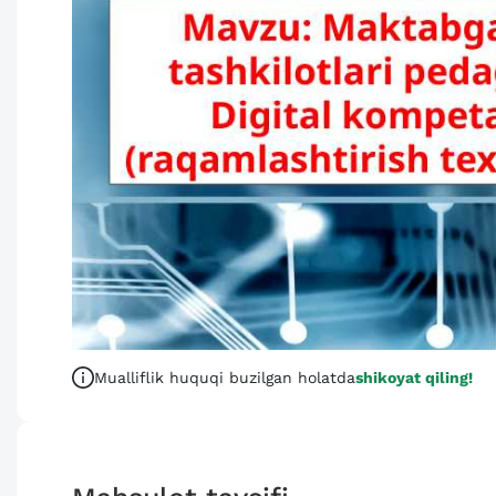
Mualliflik huquqi buzilgan holatda
shikoyat qiling!