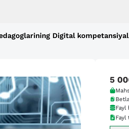
edagoglarining Digital kompetansiyal
5 00
Mahs
Betla
Fayl 
Fayl 