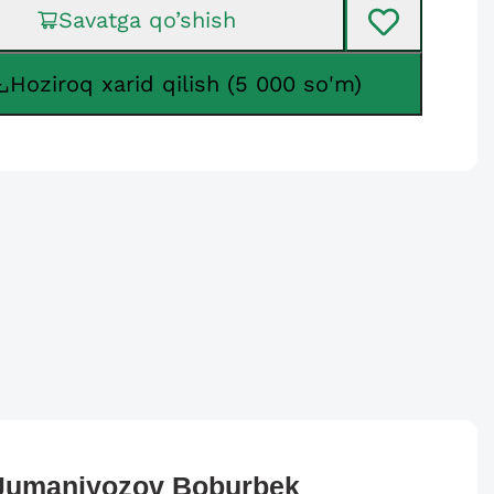
Savatga qo’shish
Hoziroq xarid qilish (5 000 so'm)
Jumaniyozov
Boburbek