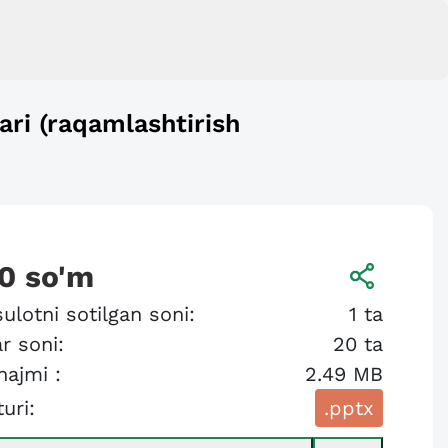
ari (raqamlashtirish
0
so'm
ulotni sotilgan soni:
1
ta
r soni:
20
ta
hajmi :
2.49 MB
turi:
.pptx