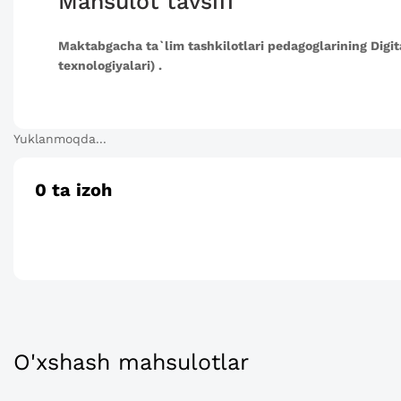
Mahsulot tavsifi
Maktabgacha ta`lim tashkilotlari pedagoglarining Digit
texnologiyalari) .
Yuklanmoqda...
0
ta izoh
O'xshash mahsulotlar