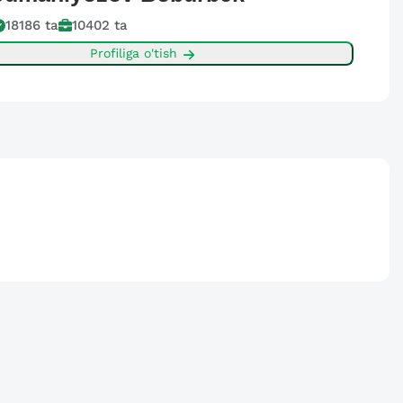
18186
ta
10402
ta
Profiliga o'tish