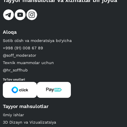
Tayyor mahsulotlar va xizmatlar bir joyda
Aloqa
Sotib olish va moderatsiya bo‘yicha
+998 (91) 008 67 89
@soff_moderator
Texnik muammolar uchun
@hr_soffhub
To'lov usullari
Tayyor mahsulotlar
Ilmiy ishlar
3D Dizayn va Vizualizatsiya