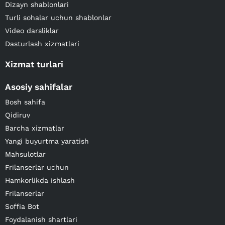
Dizayn shablonlari
Turli sohalar uchun shablonlar
Video darsliklar
Dasturlash xizmatlari
Xizmat turlari
Asosiy sahifalar
Bosh sahifa
Qidiruv
Barcha xizmatlar
Yangi buyurtma yaratish
Mahsulotlar
Frilanserlar uchun
Hamkorlikda ishlash
Frilanserlar
Soffia Bot
Foydalanish shartlari