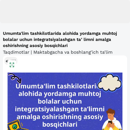
Umumta'lim tashkilotlarida alohida yordamga muhtoj
bolalar uchun integratsiyalashgan taʼlimni amalga
oshirishning asosiy bosqichlari
Taqdimotlar | Maktabgacha va boshlang'ich ta'lim
168