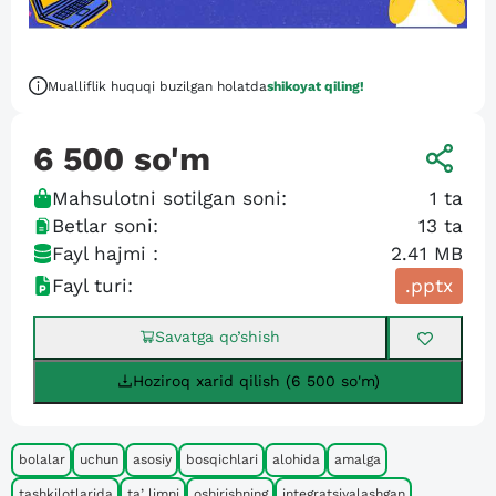
Mualliflik huquqi buzilgan holatda
shikoyat qiling!
6 500
so'm
Mahsulotni sotilgan soni:
1
ta
Betlar soni:
13
ta
Fayl hajmi :
2.41 MB
Fayl turi:
.pptx
Savatga qo’shish
Hoziroq xarid qilish (6 500 so'm)
bolalar
uchun
asosiy
bosqichlari
alohida
amalga
tashkilotlarida
taʼlimni
oshirishning
integratsiyalashgan