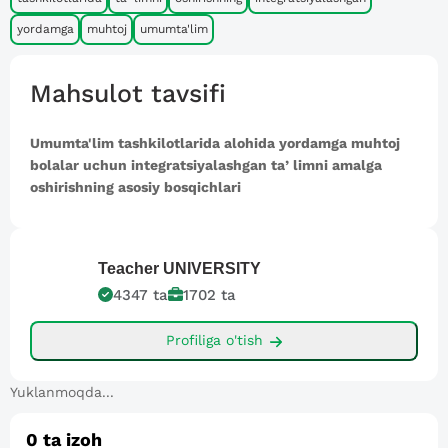
yordamga
muhtoj
umumta'lim
Mahsulot tavsifi
Umumta'lim tashkilotlarida alohida yordamga muhtoj
bolalar uchun integratsiyalashgan taʼlimni amalga
oshirishning asosiy bosqichlari
Teacher
UNIVERSITY
4347
ta
1702
ta
Profiliga o'tish
Yuklanmoqda...
0
ta izoh