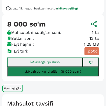
Mualliflik huquqi buzilgan holatda
shikoyat qiling!
8 000
so'm
Mahsulotni sotilgan soni:
1
ta
Betlar soni:
12
ta
Fayl hajmi :
1.25 MB
Fayl turi:
.pptx
Savatga qo’shish
Hoziroq xarid qilish (8 000 so'm)
#pedagogika
Mahsulot tavsifi