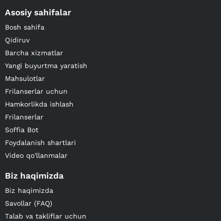
Asosiy sahifalar
Bosh sahifa
Qidiruv
Barcha xizmatlar
Yangi buyurtma yaratish
Mahsulotlar
Frilanserlar uchun
Hamkorlikda ishlash
Frilanserlar
Soffia Bot
Foydalanish shartlari
Video qo'llanmalar
Biz haqimizda
Biz haqimizda
Savollar (FAQ)
Talab va takliflar uchun