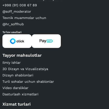
+998 (91) 008 67 89
@soff_moderator
Texnik muammolar uchun
@hr_soffhub
To'lov usullari
Tayyor mahsulotlar
Ilmiy ishlar
3D Dizayn va Vizualizatsiya
Dizayn shablonlari
Turli sohalar uchun shablonlar
Video darsliklar
Dasturlash xizmatlari
Xizmat turlari