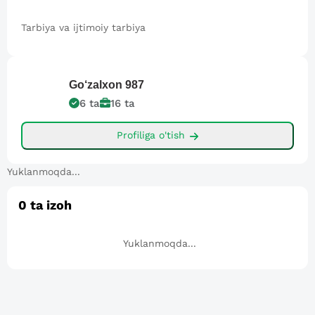
Tarbiya va ijtimoiy tarbiya
Go‘zalxon
987
6
ta
16
ta
Profiliga o'tish
Yuklanmoqda...
0
ta izoh
Yuklanmoqda...