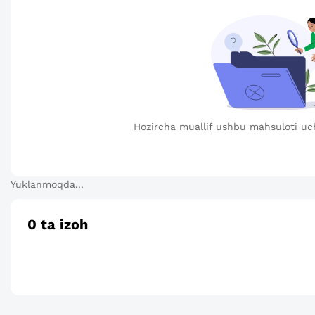
Hozircha muallif ushbu mahsuloti uc
Yuklanmoqda...
0
ta izoh