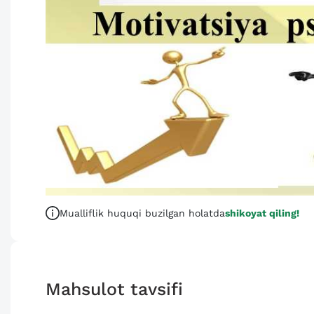
Mualliflik huquqi buzilgan holatda
shikoyat qiling!
Mahsulot tavsifi