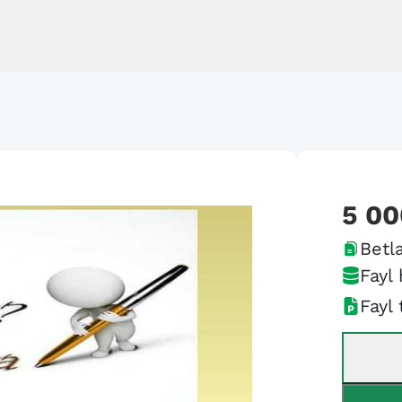
5 00
Betla
Fayl 
Fayl 