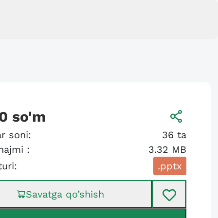
0
so'm
r soni:
36
ta
hajmi :
3.32 MB
turi:
.pptx
Savatga qo’shish