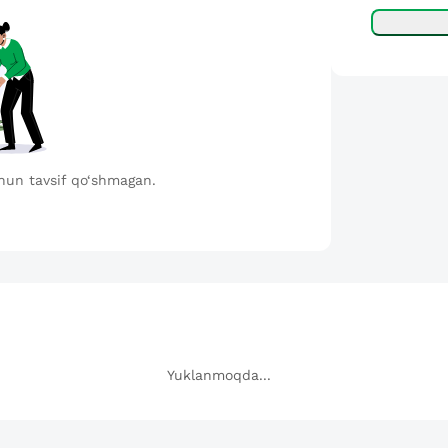
hun tavsif qo‘shmagan.
Yuklanmoqda...