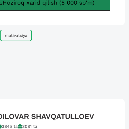
Hoziroq xarid qilish (5 000 so'm)
motivatsiya
DILOVAR
SHAVQATULLOEV
3845
ta
3081
ta