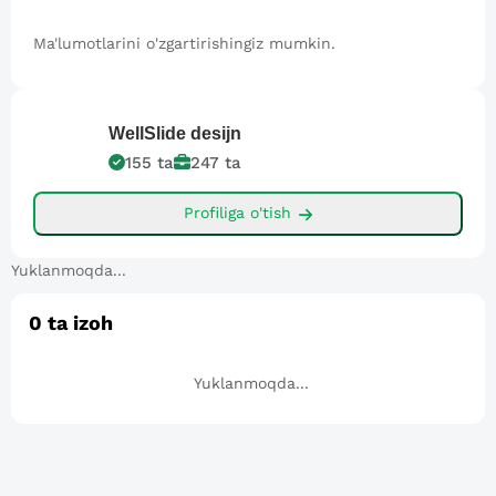
Ma'lumotlarini o'zgartirishingiz mumkin.
WellSlide
desijn
155
ta
247
ta
Profiliga o'tish
Yuklanmoqda...
0
ta izoh
Yuklanmoqda...