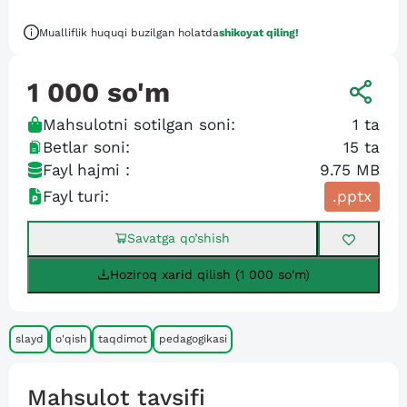
Mualliflik huquqi buzilgan holatda
shikoyat qiling!
1 000
so'm
Mahsulotni sotilgan soni:
1
ta
Betlar soni:
15
ta
Fayl hajmi :
9.75 MB
Fayl turi:
.pptx
Savatga qo’shish
Hoziroq xarid qilish (1 000 so'm)
slayd
o'qish
taqdimot
pedagogikasi
Mahsulot tavsifi