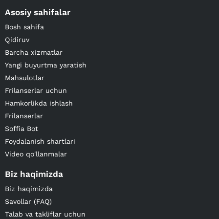
Asosiy sahifalar
Bosh sahifa
Qidiruv
Barcha xizmatlar
Yangi buyurtma yaratish
Mahsulotlar
Frilanserlar uchun
Hamkorlikda ishlash
Frilanserlar
Soffia Bot
Foydalanish shartlari
Video qo'llanmalar
Biz haqimizda
Biz haqimizda
Savollar (FAQ)
Talab va takliflar uchun