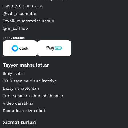
+998 (91) 008 67 89
@soff_moderator
Texnik muammolar uchun
@hr_soffhub
To'lov usullari
Tayyor mahsulotlar
Ilmiy ishlar
3D Dizayn va Vizualizatsiya
Dizayn shablonlari
Turli sohalar uchun shablonlar
Video darsliklar
Dasturlash xizmatlari
Xizmat turlari