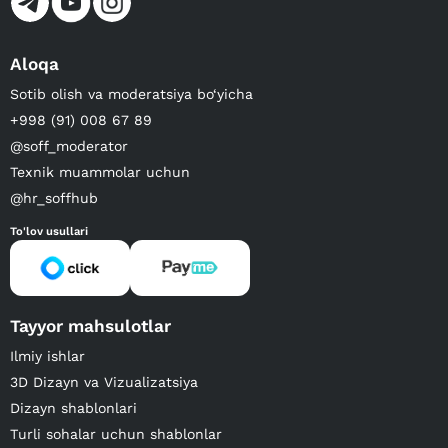
Aloqa
Sotib olish va moderatsiya bo‘yicha
+998 (91) 008 67 89
@soff_moderator
Texnik muammolar uchun
@hr_soffhub
To'lov usullari
Tayyor mahsulotlar
Ilmiy ishlar
3D Dizayn va Vizualizatsiya
Dizayn shablonlari
Turli sohalar uchun shablonlar