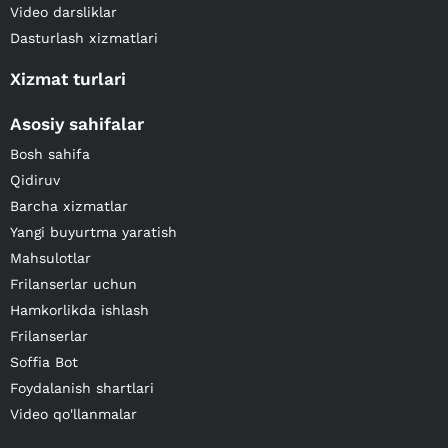
Video darsliklar
Dasturlash xizmatlari
Xizmat turlari
Asosiy sahifalar
Bosh sahifa
Qidiruv
Barcha xizmatlar
Yangi buyurtma yaratish
Mahsulotlar
Frilanserlar uchun
Hamkorlikda ishlash
Frilanserlar
Soffia Bot
Foydalanish shartlari
Video qo'llanmalar