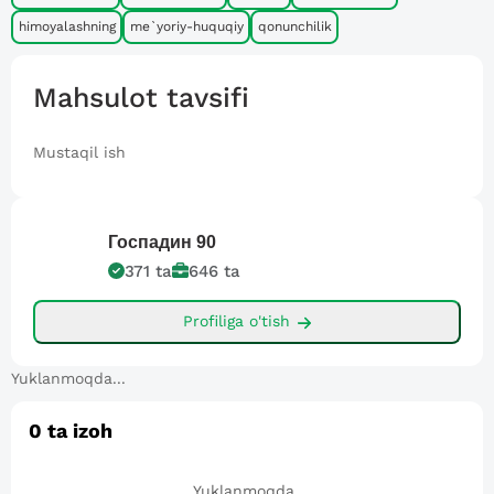
himoyalashning
me`yoriy-huquqiy
qonunchilik
Mahsulot tavsifi
Mustaqil ish
Госпадин
90
371
ta
646
ta
Profiliga o'tish
Yuklanmoqda...
0
ta izoh
Yuklanmoqda...