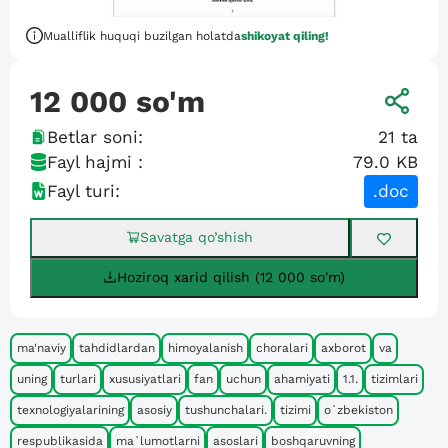
Mualliflik huquqi buzilgan holatda
shikoyat qiling!
12 000
so'm
Betlar soni:
21
ta
Fayl hajmi :
79.0 KB
Fayl turi:
.doc
Savatga qo’shish
Hoziroq xarid qilish (12 000 so'm)
ma'naviy
tahdidlardan
himoyalanish
choralari
axborot
va
uning
turlari
xususiyatlari
fan
uchun
ahamiyati
1.1.
tizimlari
texnologiyalarining
asosiy
tushunchalari.
tizimi
o`zbekiston
respublikasida
ma`lumotlarni
asoslari
boshqaruvning