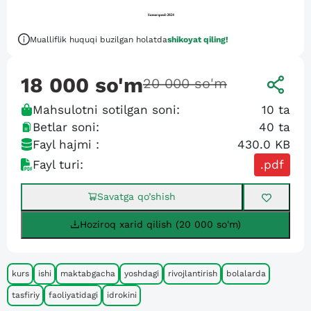
Mualliflik huquqi buzilgan holatda
shikoyat qiling!
18 000
so'm
20 000
so'm
Mahsulotni sotilgan soni:
10
ta
Betlar soni:
40
ta
Fayl hajmi :
430.0 KB
Fayl turi:
.pdf
Savatga qo’shish
Hoziroq xarid qilish (20 000 so'm)
kurs
ishi
maktabgacha
yoshdagi
rivojlantirish
bolalarda
tasfiriy
faoliyatidagi
idrokini