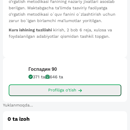
o’rgatish metodikasi fanining nazariy jixatlari asoslab
berilgan. Maktabgacha ta’limda tasviriy faoliyatga
o’rgatish metodikasi o`quv fanini o`zlashtirish uchun
zarur bo`lgan birlamchi ma’lumotlar yoritilgan.
Kurs ishining tuzilishi
kirish, 2 bob 6 reja, xulosa va
foydalanilgan adabiyotlar qismidan tashkil topgan.
Госпадин
90
371
ta
646
ta
Profiliga o'tish
Yuklanmoqda...
0
ta izoh