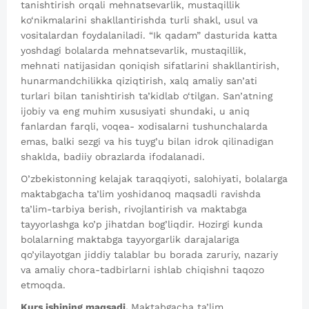
tanishtirish orqali mehnatsevarlik, mustaqillik
ko‘nikmalarini shakllantirishda turli shakl, usul va
vositalardan foydalaniladi. “Ik qadam” dasturida katta
yoshdagi bolalarda mehnatsevarlik, mustaqillik,
mehnati natijasidan qoniqish sifatlarini shakllantirish,
hunarmandchilikka qiziqtirish, xalq amaliy san’ati
turlari bilan tanishtirish ta’kidlab o‘tilgan. San’atning
ijobiy va eng muhim xususiyati shundaki, u aniq
fanlardan farqli, voqea- xodisalarni tushunchalarda
emas, balki sezgi va his tuyg’u bilan idrok qilinadigan
shaklda, badiiy obrazlarda ifodalanadi.
O’zbekistonning kelajak taraqqiyoti, salohiyati, bolalarga
maktabgacha ta’lim yoshidanoq maqsadli ravishda
ta’lim-tarbiya berish, rivojlantirish va maktabga
tayyorlashga ko’p jihatdan bog’liqdir. Hozirgi kunda
bolalarning maktabga tayyorgarlik darajalariga
qo’yilayotgan jiddiy talablar bu borada zaruriy, nazariy
va amaliy chora-tadbirlarni ishlab chiqishni taqozo
etmoqda.
Kurs ishining maqsadi.
Maktabgacha ta’lim