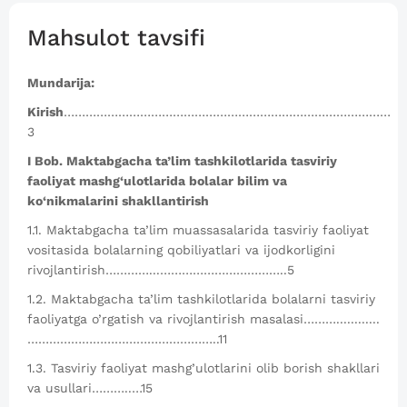
Mahsulot tavsifi
Mundarija:
Kirish
………………………………………………………………………………
3
I Bob. Maktabgacha ta’lim tashkilotlarida tasviriy
faoliyat mashg‘ulotlarida bolalar bilim va
ko‘nikmalarini shakllantirish
1.1. Maktabgacha ta’lim muassasalarida tasviriy faoliyat
vositasida bolalarning qobiliyatlari va ijodkorligini
rivojlantirish…………...……………………………..5
1.2. Maktabgacha ta’lim tashkilotlarida bolalarni tasviriy
faoliyatga o’rgatish va rivojlantirish masalasi………............
……………………………………………..11
1.3. Tasviriy faoliyat mashg’ulotlarini olib borish shakllari
va usullari………..…15