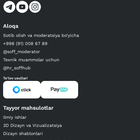
Aloqa
Sotib olish va moderatsiya bo‘yicha
+998 (91) 008 67 89
@soff_moderator
Texnik muammolar uchun
@hr_soffhub
To'lov usullari
Tayyor mahsulotlar
Ilmiy ishlar
3D Dizayn va Vizualizatsiya
Dizayn shablonlari