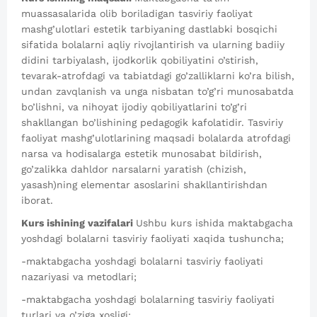
muassasalarida olib boriladigan tasviriy faoliyat
mashg’ulotlari estetik tarbiyaning dastlabki bosqichi
sifatida bolalarni aqliy rivojlantirish va ularning badiiy
didini tarbiyalash, ijodkorlik qobiliyatini o’stirish,
tevarak-atrofdagi va tabiatdagi go’zalliklarni ko’ra bilish,
undan zavqlanish va unga nisbatan to’g’ri munosabatda
bo’lishni, va nihoyat ijodiy qobiliyatlarini to’g’ri
shakllangan bo’lishining pedagogik kafolatidir. Tasviriy
faoliyat mashg’ulotlarining maqsadi bolalarda atrofdagi
narsa va hodisalarga estetik munosabat bildirish,
go’zalikka dahldor narsalarni yaratish (chizish,
yasash)ning elementar asoslarini shakllantirishdan
iborat.
Kurs ishining vazifalari
Ushbu kurs ishida maktabgacha
yoshdagi bolalarni tasviriy faoliyati xaqida tushuncha;
-maktabgacha yoshdagi bolalarni tasviriy faoliyati
nazariyasi va metodlari;
-maktabgacha yoshdagi bolalarning tasviriy faoliyati
turlari va o’ziga xosligi;