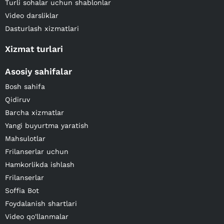
Turli sohalar uchun shablonlar
Video darsliklar
Dasturlash xizmatlari
Xizmat turlari
Asosiy sahifalar
Bosh sahifa
Qidiruv
Barcha xizmatlar
Yangi buyurtma yaratish
Mahsulotlar
Frilanserlar uchun
Hamkorlikda ishlash
Frilanserlar
Soffia Bot
Foydalanish shartlari
Video qo'llanmalar