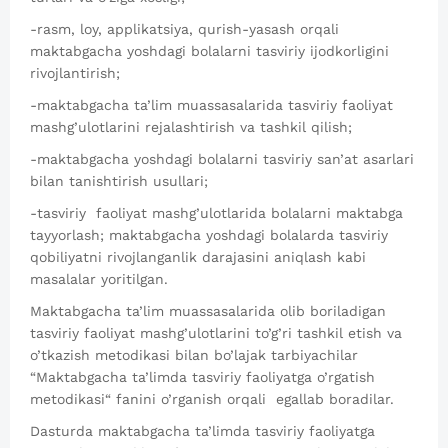
-rasm, loy, applikatsiya, qurish-yasash orqali
maktabgacha yoshdagi bolalarni tasviriy ijodkorligini
rivojlantirish;
-maktabgacha ta’lim muassasalarida tasviriy faoliyat
mashg’ulotlarini rejalashtirish va tashkil qilish;
-maktabgacha yoshdagi bolalarni tasviriy san’at asarlari
bilan tanishtirish usullari;
-tasviriy faoliyat mashg’ulotlarida bolalarni maktabga
tayyorlash; maktabgacha yoshdagi bolalarda tasviriy
qobiliyatni rivojlanganlik darajasini aniqlash kabi
masalalar yoritilgan.
Maktabgacha ta’lim muassasalarida olib boriladigan
tasviriy faoliyat mashg’ulotlarini to’g’ri tashkil etish va
o’tkazish metodikasi bilan bo’lajak tarbiyachilar
“Maktabgacha ta’limda tasviriy faoliyatga o’rgatish
metodikasi“ fanini o’rganish orqali egallab boradilar.
Dasturda maktabgacha ta’limda tasviriy faoliyatga