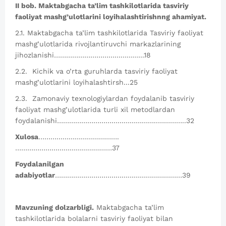
II bob. Maktabgacha ta’lim tashkilotlarida tasviriy
faoliyat mashg’ulotlarini loyihalashtirishnng ahamiyat.
2.1. Maktabgacha ta’lim tashkilotlarida Tasviriy faoliyat
mashg’ulotlarida rivojlantiruvchi markazlarining
jihozlanishi………………………………………18
2.2. Kichik va o’rta guruhlarda tasviriy faoliyat
mashg’ulotlarini loyihalashtirsh...25
2.3. Zamonaviy texnologiylardan foydalanib tasviriy
faoliyat mashg’ulotlarida turli xil metodlardan
foydalanishi…………………………………………..…………..32
Xulosa
………………………………….
…………………………………………37
Foydalanilgan
adabiyotlar
………………………………………………………39
Mavzuning dolzarbligi.
Maktabgacha ta’lim
tashkilotlarida bolalarni tasviriy faoliyat bilan