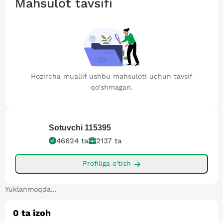
Mahsulot tavsifi
Hozircha muallif ushbu mahsuloti uchun tavsif
qo‘shmagan.
Sotuvchi
115395
46624
ta
2137
ta
Profiliga o'tish
Yuklanmoqda...
0
ta izoh