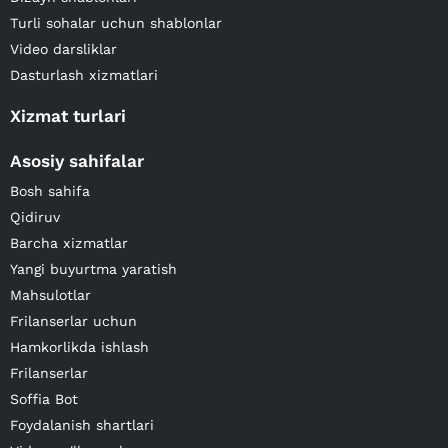
Turli sohalar uchun shablonlar
Video darsliklar
Dasturlash xizmatlari
Xizmat turlari
Asosiy sahifalar
Bosh sahifa
Qidiruv
Barcha xizmatlar
Yangi buyurtma yaratish
Mahsulotlar
Frilanserlar uchun
Hamkorlikda ishlash
Frilanserlar
Soffia Bot
Foydalanish shartlari