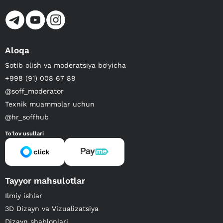
Aloqa
Sotib olish va moderatsiya bo‘yicha
+998 (91) 008 67 89
@soff_moderator
Texnik muammolar uchun
@hr_soffhub
To'lov usullari
Tayyor mahsulotlar
Ilmiy ishlar
3D Dizayn va Vizualizatsiya
Dizayn shablonlari