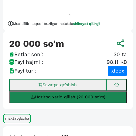
Mualliflik huquqi buzilgan holatda
shikoyat qiling!
20 000
so'm
Betlar soni:
30
ta
Fayl hajmi :
98.11 KB
Fayl turi:
.docx
Savatga qo’shish
Hoziroq xarid qilish (20 000 so'm)
maktabgacha