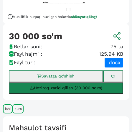
Mualliflik huquqi buzilgan holatda
shikoyat qiling!
30 000
so'm
Betlar soni:
75
ta
Fayl hajmi :
125.94 KB
Fayl turi:
.docx
Savatga qo’shish
Hoziroq xarid qilish (30 000 so'm)
ishi
kurs
Mahsulot tavsifi