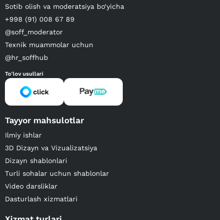
Sotib olish va moderatsiya bo‘yicha
+998 (91) 008 67 89
@soff_moderator
Texnik muammolar uchun
@hr_soffhub
To'lov usullari
Tayyor mahsulotlar
Ilmiy ishlar
3D Dizayn va Vizualizatsiya
Dizayn shablonlari
Turli sohalar uchun shablonlar
Video darsliklar
Dasturlash xizmatlari
Xizmat turlari