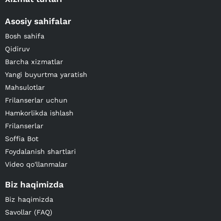
Asosiy sahifalar
Bosh sahifa
Qidiruv
Barcha xizmatlar
Yangi buyurtma yaratish
Mahsulotlar
Frilanserlar uchun
Hamkorlikda ishlash
Frilanserlar
Soffia Bot
Foydalanish shartlari
Video qo'llanmalar
Biz haqimizda
Biz haqimizda
Savollar (FAQ)