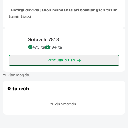
Hozirgi davrda jahon mamlakatlari boshlang’ich ta’lim
tizimi tarixi
Sotuvchi
7818
473
ta
194
ta
Profiliga o'tish
Yuklanmoqda...
0
ta izoh
Yuklanmoqda...