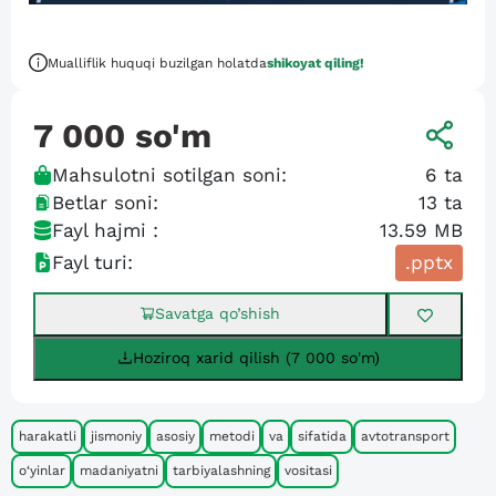
Mualliflik huquqi buzilgan holatda
shikoyat qiling!
7 000
so'm
Mahsulotni sotilgan soni:
6
ta
Betlar soni:
13
ta
Fayl hajmi :
13.59 MB
Fayl turi:
.pptx
Savatga qo’shish
Hoziroq xarid qilish (7 000 so'm)
harakatli
jismoniy
asosiy
metodi
va
sifatida
avtotransport
o‘yinlar
madaniyatni
tarbiyalashning
vositasi