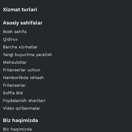
Xizmat turlari
Asosiy sahifalar
Bosh sahifa
Qidiruv
Barcha xizmatlar
Yangi buyurtma yaratish
Mahsulotlar
Frilanserlar uchun
Hamkorlikda ishlash
Frilanserlar
Soffia Bot
Foydalanish shartlari
Video qo'llanmalar
Biz haqimizda
Biz haqimizda