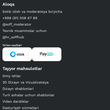
Aloqa
Sotib olish va moderatsiya bo‘yicha
+998 (91) 008 67 89
@soff_moderator
Texnik muammolar uchun
@hr_soffhub
To'lov usullari
Tayyor mahsulotlar
Ilmiy ishlar
3D Dizayn va Vizualizatsiya
Dizayn shablonlari
Turli sohalar uchun shablonlar
Video darsliklar
Dasturlash xizmatlari