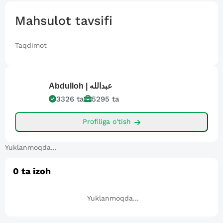
Mahsulot tavsifi
Taqdimot
Abdulloh |
عبدالله
3326
ta
5295
ta
Profiliga o'tish
Yuklanmoqda...
0
ta izoh
Yuklanmoqda...