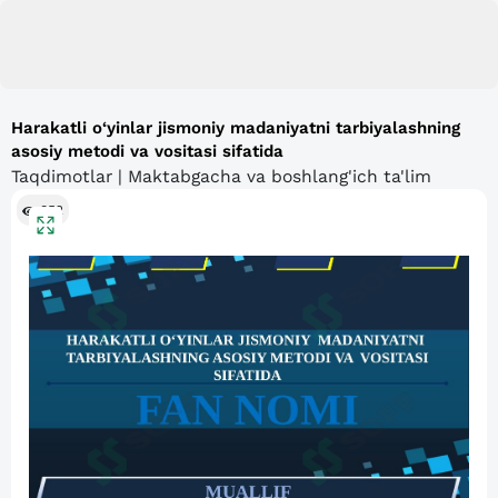
Harakatli o‘yinlar jismoniy madaniyatni tarbiyalashning
asosiy metodi va vositasi sifatida
Taqdimotlar | Maktabgacha va boshlang'ich ta'lim
852