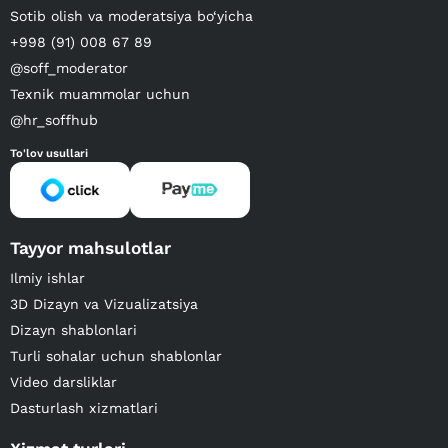
Sotib olish va moderatsiya bo‘yicha
+998 (91) 008 67 89
@soff_moderator
Texnik muammolar uchun
@hr_soffhub
To'lov usullari
Tayyor mahsulotlar
Ilmiy ishlar
3D Dizayn va Vizualizatsiya
Dizayn shablonlari
Turli sohalar uchun shablonlar
Video darsliklar
Dasturlash xizmatlari