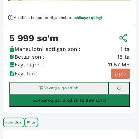
Mualliflik huquqi buzilgan holatda
shikoyat qiling!
5 999
so'm
Mahsulotni sotilgan soni:
1
ta
Betlar soni:
15
ta
Fayl hajmi :
11.57 MB
Fayl turi:
.pptx
Savatga qo’shish
Hoziroq xarid qilish (5 999 so'm)
individual
#film