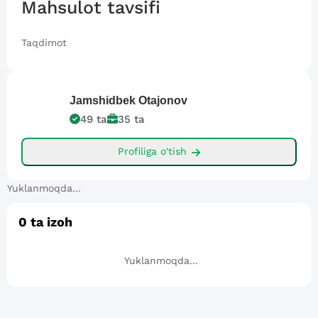
Mahsulot tavsifi
Taqdimot
Jamshidbek
Otajonov
49
ta
35
ta
Profiliga o'tish
Yuklanmoqda...
0
ta izoh
Yuklanmoqda...