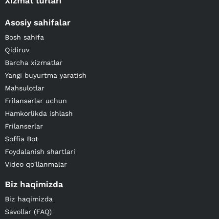
Xizmat turlari
Asosiy sahifalar
Bosh sahifa
Qidiruv
Barcha xizmatlar
Yangi buyurtma yaratish
Mahsulotlar
Frilanserlar uchun
Hamkorlikda ishlash
Frilanserlar
Soffia Bot
Foydalanish shartlari
Video qo'llanmalar
Biz haqimizda
Biz haqimizda
Savollar (FAQ)