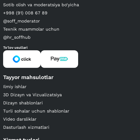
Sotib olish va moderatsiya bo‘yicha
+998 (91) 008 67 89
@soff_moderator
Texnik muammolar uchun
@hr_soffhub
To'lov usullari
Tayyor mahsulotlar
Ilmiy ishlar
3D Dizayn va Vizualizatsiya
Dizayn shablonlari
Turli sohalar uchun shablonlar
Video darsliklar
Dasturlash xizmatlari