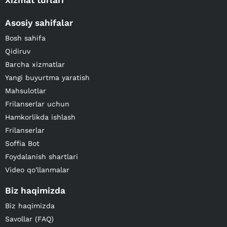
Xizmat turlari
Asosiy sahifalar
Bosh sahifa
Qidiruv
Barcha xizmatlar
Yangi buyurtma yaratish
Mahsulotlar
Frilanserlar uchun
Hamkorlikda ishlash
Frilanserlar
Soffia Bot
Foydalanish shartlari
Video qo'llanmalar
Biz haqimizda
Biz haqimizda
Savollar (FAQ)