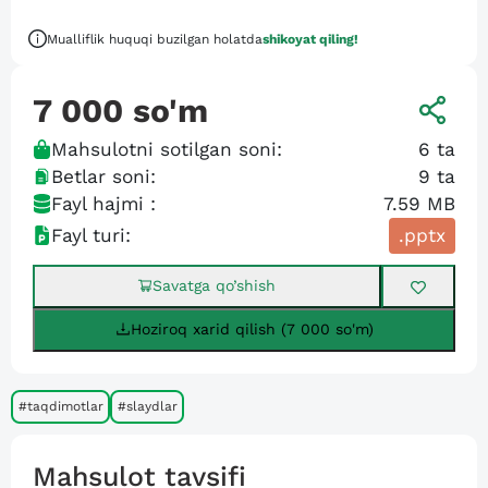
Mualliflik huquqi buzilgan holatda
shikoyat qiling!
7 000
so'm
Mahsulotni sotilgan soni:
6
ta
Betlar soni:
9
ta
Fayl hajmi :
7.59 MB
Fayl turi:
.pptx
Savatga qo’shish
Hoziroq xarid qilish (7 000 so'm)
#taqdimotlar
#slaydlar
Mahsulot tavsifi