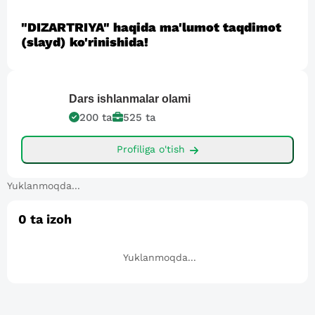
"DIZARTRIYA" haqida ma'lumot taqdimot
(slayd) ko'rinishida!
Dars ishlanmalar
olami
200
ta
525
ta
Profiliga o'tish
Yuklanmoqda...
0
ta izoh
Yuklanmoqda...