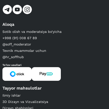
Aloqa
Sotib olish va moderatsiya bo‘yicha
+998 (91) 008 67 89
@soff_moderator
Texnik muammolar uchun
@hr_soffhub
To'lov usullari
Tayyor mahsulotlar
Ilmiy ishlar
3D Dizayn va Vizualizatsiya
Dizayn shablonlari