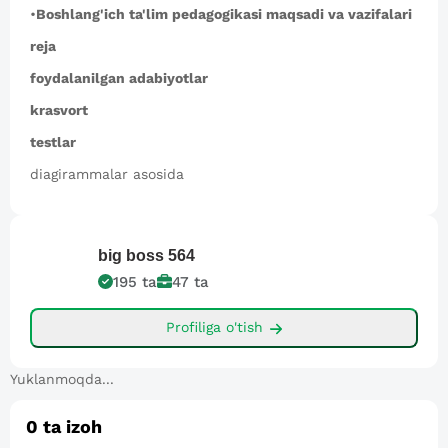
•
Boshlang'ich ta'lim pedagogikasi maqsadi va vazifalari
reja
foydalanilgan adabiyotlar
krasvort
testlar
diagirammalar asosida
big boss
564
195
ta
47
ta
Profiliga o'tish
Yuklanmoqda...
0
ta izoh