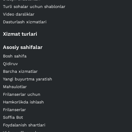
Turli sohalar uchun shablonlar
Video darsliklar
Dasturlash xizmatlari
Xizmat turlari
Asosiy sahifalar
Bosh sahifa
Qidiruv
Barcha xizmatlar
Yangi buyurtma yaratish
Mahsulotlar
Frilanserlar uchun
Hamkorlikda ishlash
Frilanserlar
Soffia Bot
Foydalanish shartlari