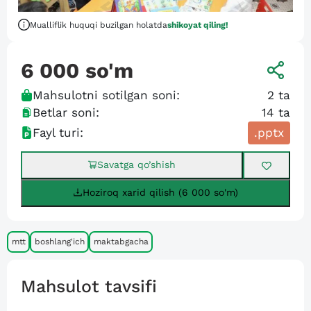
Mualliflik huquqi buzilgan holatda
shikoyat qiling!
6 000
so'm
Mahsulotni sotilgan soni:
2
ta
Betlar soni:
14
ta
Fayl turi:
.pptx
Savatga qo’shish
Hoziroq xarid qilish (6 000 so'm)
mtt
boshlang'ich
maktabgacha
Mahsulot tavsifi