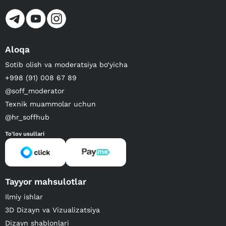
Aloqa
Sotib olish va moderatsiya bo‘yicha
+998 (91) 008 67 89
@soff_moderator
Texnik muammolar uchun
@hr_soffhub
To'lov usullari
Tayyor mahsulotlar
Ilmiy ishlar
3D Dizayn va Vizualizatsiya
Dizayn shablonlari