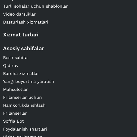
Turli sohalar uchun shablonlar
Video darsliklar
Dasturlash xizmatlari
Xizmat turlari
Asosiy sahifalar
Bosh sahifa
Qidiruv
Barcha xizmatlar
Yangi buyurtma yaratish
Mahsulotlar
Frilanserlar uchun
Hamkorlikda ishlash
Frilanserlar
Soffia Bot
Foydalanish shartlari