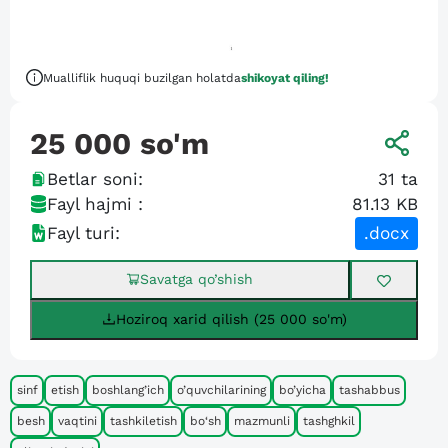
Mualliflik huquqi buzilgan holatda
shikoyat qiling!
25 000
so'm
Betlar soni:
31
ta
Fayl hajmi :
81.13 KB
Fayl turi:
.docx
Savatga qo’shish
Hoziroq xarid qilish (25 000 so'm)
sinf
etish
boshlang’ich
o’quvchilarining
bo’yicha
tashabbus
besh
vaqtini
tashkiletish
bo‘sh
mazmunli
tashghkil