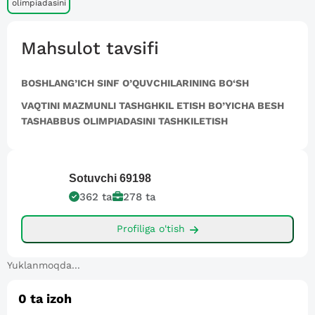
olimpiadasini
Mahsulot tavsifi
BOSHLANG’ICH SINF O’QUVCHILARINING BO‘SH
VAQTINI MAZMUNLI TASHGHKIL ETISH BO’YICHA BESH
TASHABBUS OLIMPIADASINI TASHKILETISH
Sotuvchi
69198
362
ta
278
ta
Profiliga o'tish
Yuklanmoqda...
0
ta izoh