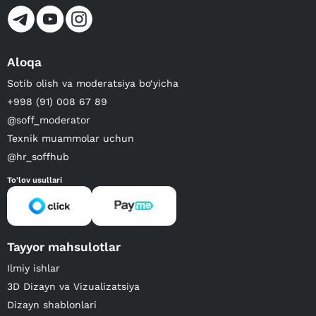
Aloqa
Sotib olish va moderatsiya bo‘yicha
+998 (91) 008 67 89
@soff_moderator
Texnik muammolar uchun
@hr_soffhub
To'lov usullari
Tayyor mahsulotlar
Ilmiy ishlar
3D Dizayn va Vizualizatsiya
Dizayn shablonlari