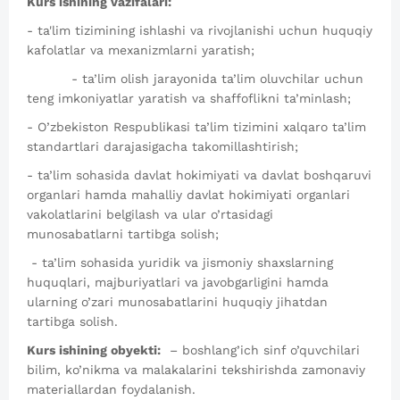
Kurs ishining vazifalari:
- ta'lim tizimining ishlashi va rivojlanishi uchun huquqiy
kafolatlar va mexanizmlarni yaratish;
- ta’lim olish jarayonida ta’lim oluvchilar uchun
teng imkoniyatlar yaratish va shaffoflikni ta’minlash;
- O’zbekiston Respublikasi ta’lim tizimini xalqaro ta’lim
standartlari darajasigacha takomillashtirish;
- ta’lim sohasida davlat hokimiyati va davlat boshqaruvi
organlari hamda mahalliy davlat hokimiyati organlari
vakolatlarini belgilash va ular o’rtasidagi
munosabatlarni tartibga solish;
- ta’lim sohasida yuridik va jismoniy shaxslarning
huquqlari, majburiyatlari va javobgarligini hamda
ularning o’zari munosabatlarini huquqiy jihatdan
tartibga solish.
Kurs ishining obyekti:
– boshlang’ich sinf o’quvchilari
bilim, ko’nikma va malakalarini tekshirishda zamonaviy
materiallardan foydalanish.