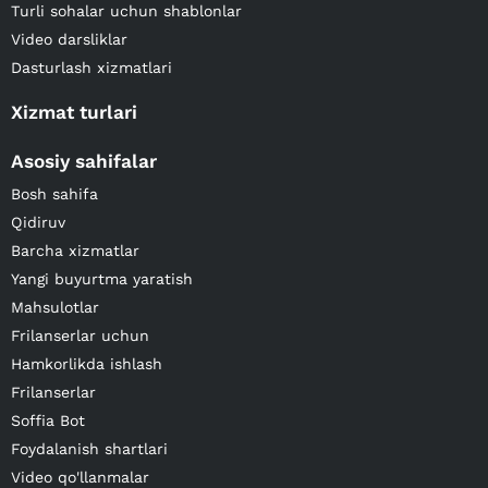
Turli sohalar uchun shablonlar
Video darsliklar
Dasturlash xizmatlari
Xizmat turlari
Asosiy sahifalar
Bosh sahifa
Qidiruv
Barcha xizmatlar
Yangi buyurtma yaratish
Mahsulotlar
Frilanserlar uchun
Hamkorlikda ishlash
Frilanserlar
Soffia Bot
Foydalanish shartlari
Video qo'llanmalar