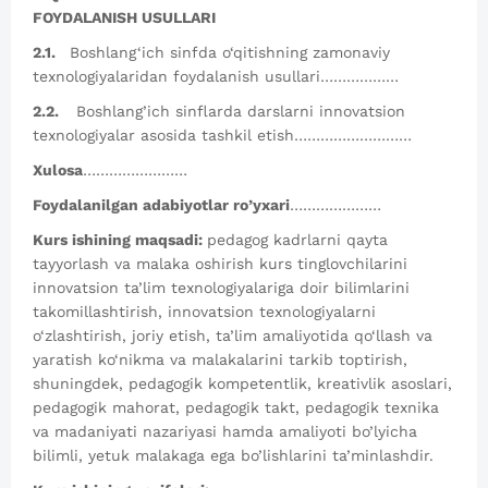
FOYDALANISH USULLARI
2.1.
Boshlang‘ich sinfda o‘qitishning zamonaviy
texnologiyalaridan foydalanish usullari………………
2.2.
Boshlang’ich sinflarda darslarni innovatsion
texnologiyalar asosida tashkil etish………………………
Xulosa
……………………
Foydalanilgan adabiyotlar ro’yxari
…………………
Kurs ishining maqsadi:
pedagog kadrlarni qayta
tayyorlash va malaka oshirish kurs tinglovchilarini
innovatsion ta’lim texnologiyalariga doir bilimlarini
takomillashtirish, innovatsion texnologiyalarni
o‘zlashtirish, joriy etish, ta’lim amaliyotida qo‘llash va
yaratish ko‘nikma va malakalarini tarkib toptirish,
shuningdek, pedagogik kompetentlik, kreativlik asoslari,
pedagogik mahorat, pedagogik takt, pedagogik texnika
va madaniyati nazariyasi hamda amaliyoti bo’lyicha
bilimli, yetuk malakaga ega bo’lishlarini ta’minlashdir.