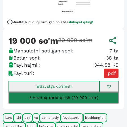
Mualliflik huquqi buzilgan holatda
shikoyat qiling!
19 000
so'm
20 000
so'm
Mahsulotni sotilgan soni:
7
ta
Betlar soni:
38
ta
Fayl hajmi :
344.58 KB
Fayl turi:
.pdf
Savatga qo’shish
Hoziroq xarid qilish (20 000 so'm)
kurs
ishi
sinf
va
zamonaviy
foydalanish
boshlang’ich
o’quvchilari
bilim
ko’nikma
malakalarini
tekshirishda