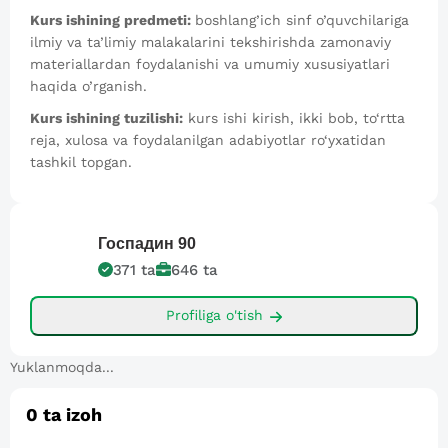
Kurs ishining predmeti:
boshlang’ich sinf o’quvchilariga
ilmiy va ta’limiy malakalarini tekshirishda zamonaviy
materiallardan foydalanishi va umumiy xususiyatlari
haqida o’rganish.
Kurs ishining tuzilishi:
kurs ishi kirish, ikki bob, to‘rtta
reja, xulosa va foydalanilgan adabiyotlar ro‘yxatidan
tashkil topgan.
Госпадин
90
371
ta
646
ta
Profiliga o'tish
Yuklanmoqda...
0
ta izoh