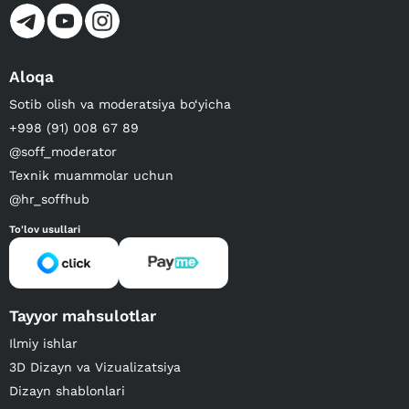
Aloqa
Sotib olish va moderatsiya bo‘yicha
+998 (91) 008 67 89
@soff_moderator
Texnik muammolar uchun
@hr_soffhub
To'lov usullari
Tayyor mahsulotlar
Ilmiy ishlar
3D Dizayn va Vizualizatsiya
Dizayn shablonlari