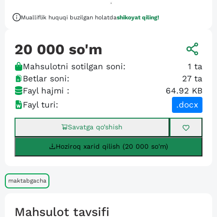
Mualliflik huquqi buzilgan holatda
shikoyat qiling!
20 000
so'm
Mahsulotni sotilgan soni:
1
ta
Betlar soni:
27
ta
Fayl hajmi :
64.92 KB
Fayl turi:
.docx
Savatga qo’shish
Hoziroq xarid qilish (20 000 so'm)
maktabgacha
Mahsulot tavsifi