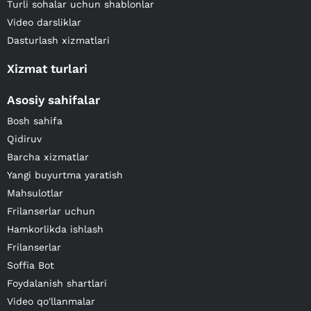
Turli sohalar uchun shablonlar
Video darsliklar
Dasturlash xizmatlari
Xizmat turlari
Asosiy sahifalar
Bosh sahifa
Qidiruv
Barcha xizmatlar
Yangi buyurtma yaratish
Mahsulotlar
Frilanserlar uchun
Hamkorlikda ishlash
Frilanserlar
Soffia Bot
Foydalanish shartlari
Video qo'llanmalar