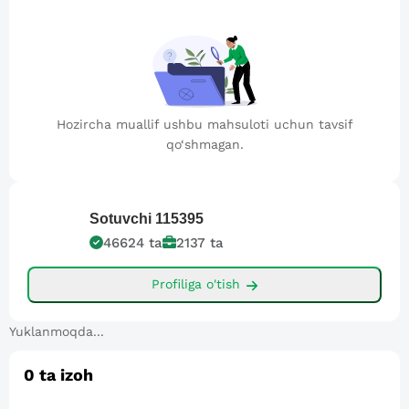
Hozircha muallif ushbu mahsuloti uchun tavsif
qo‘shmagan.
Sotuvchi
115395
46624
ta
2137
ta
Profiliga o'tish
Yuklanmoqda...
0
ta izoh