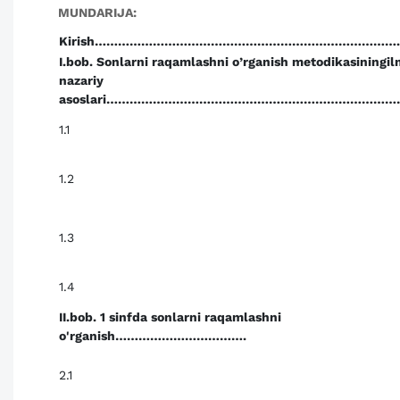
MUNDARIJA:
Kirish……………………………………………………………………......
I.bob. Sonlarni raqamlashni o’rganish metodikasiningil
nazariy
asoslari……………………………………………………………………….
1.1
1.2
1.3
1.4
II.bob. 1 sinfda sonlarni raqamlashni
o'rganish…………………………….
2.1