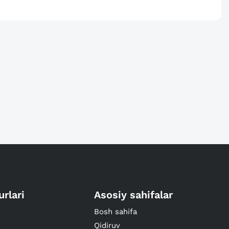
urlari
Asosiy sahifalar
Bosh sahifa
Qidiruv