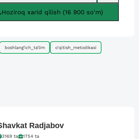
Hoziroq xarid qilish (16 900 so'm)
boshlang'ich_ta'lim
o'qitish_metodikasi
Shavkat
Radjabov
3169
ta
1754
ta