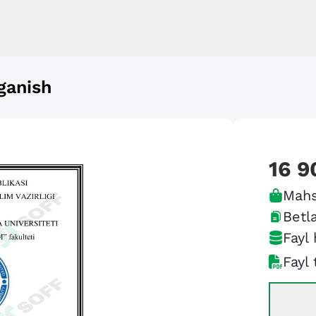
ganish
16 9
Mahs
Betla
Fayl 
Fayl 