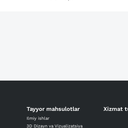
Tayyor mahsulotlar
Xizmat t
Ilmiy ishlar
3D Dizayn va Vizualizatsiya