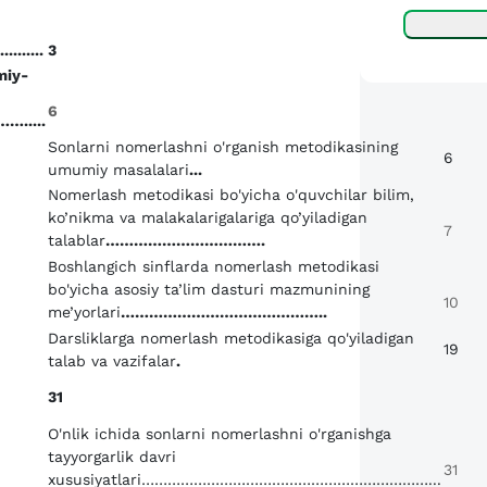
.....
3
miy-
6
....
Sonlarni nomerlashni o'rganish metodikasining
6
umumiy masalalari
...
Nomerlash metodikasi bo'yicha o'quvchilar bilim,
ko’nikma va malakalarigalariga qo’yiladigan
7
talablar
…………………………….
Boshlangich sinflarda nomerlash metodikasi
bo'yicha asosiy ta’lim dasturi mazmunining
10
me’yorlari
……………………………………..
Darsliklarga nomerlash metodikasiga qo'yiladigan
19
talab va vazifalar
.
31
O'nlik ichida sonlarni nomerlashni o'rganishga
tayyorgarlik davri
31
xususiyatlari…………………………………………………………...