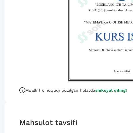
Mualliflik huquqi buzilgan holatda
shikoyat qiling!
Mahsulot tavsifi