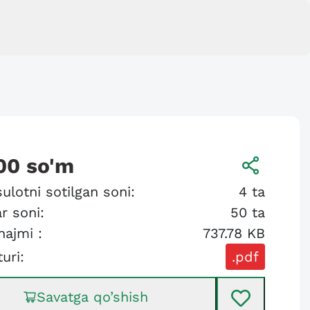
00
so'm
ulotni sotilgan soni:
4
ta
r soni:
50
ta
hajmi :
737.78 KB
turi:
.pdf
Savatga qo’shish